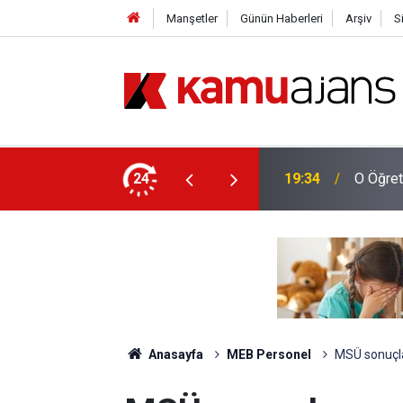
Manşetler
Günün Haberleri
Arşiv
S
yor, Bu Sene Yapılacak Mı?
24
19:34
O Öğret
Anasayfa
MEB Personel
MSÜ sonuçla