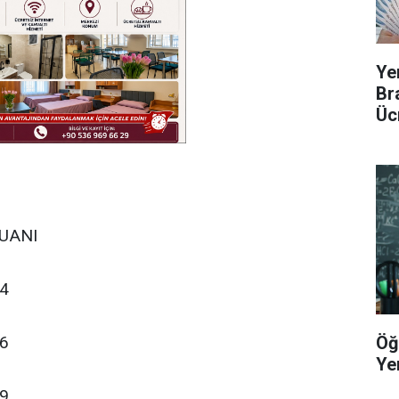
Ye
Br
Üc
UANI
4
Öğ
6
Yer
9