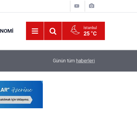
İstanbul
ONOMI
25 °C
18:34
İş Bankası'nda Genel Müdür Değişimi!
Günün tüm
haberleri