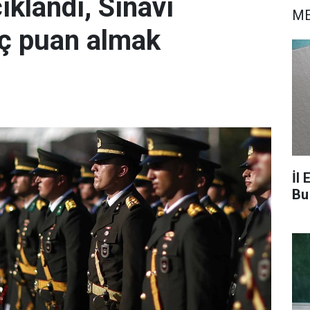
klandı, Sınavı
ME
ç puan almak
İl 
Bu