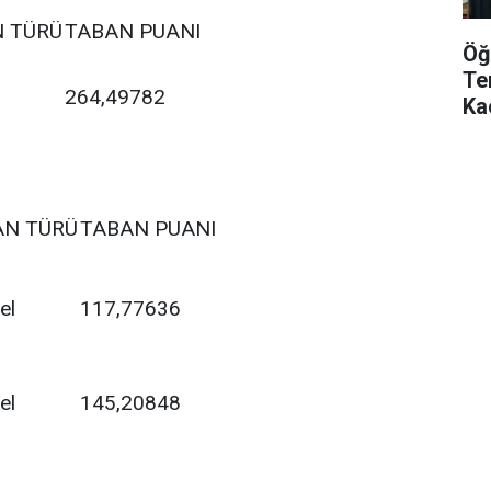
 TÜRÜ
TABAN PUANI
Öğ
Te
264,49782
Ka
AN TÜRÜ
TABAN PUANI
el
117,77636
el
145,20848