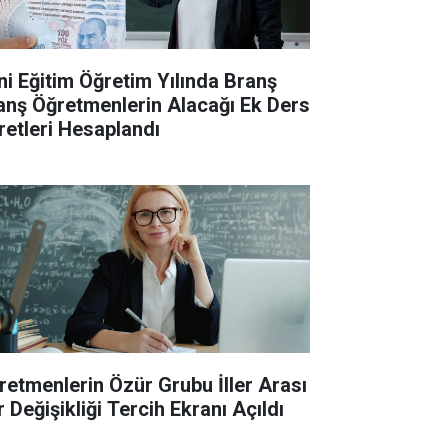
ni Eğitim Öğretim Yılında Branş
anş Öğretmenlerin Alacağı Ek Ders
retleri Hesaplandı
retmenlerin Özür Grubu İller Arası
 Değişikliği Tercih Ekranı Açıldı