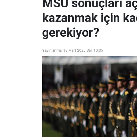
MSÜ sonuçları açı
kazanmak için ka
gerekiyor?
Yayınlanma:
18 Mart 2025 Salı 10:35