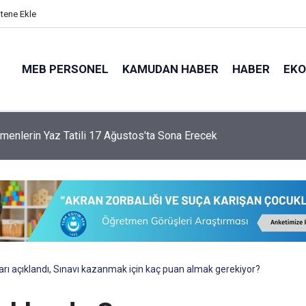
itene Ekle
MEB PERSONEL
KAMUDAN HABER
HABER
EK
menlerin Yaz Tatili 17 Ağustos'ta Sona Erecek
rı açıklandı, Sınavı kazanmak için kaç puan almak gerekiyor?