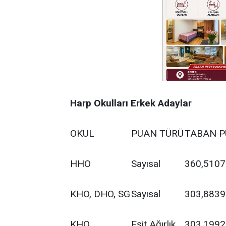
Harp Okulları Erkek Adaylar
OKUL
PUAN TÜRÜ
TABAN P
HHO
Sayısal
360,5107
KHO, DHO, SG
Sayısal
303,8839
KHO
Eşit Ağırlık
303,1992