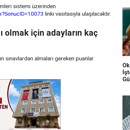
mleri sistemi üzerinden
spx?SonucID=10073
linki vasıtasıyla ulaşılacaktır.
ı olmak için adayların kaç
rın sınavlardan almaları gereken puanlar
Ok
İş
Gü