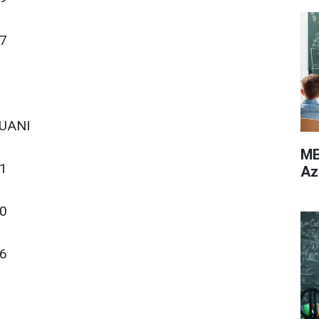
7
UANI
ME
1
Az
0
6