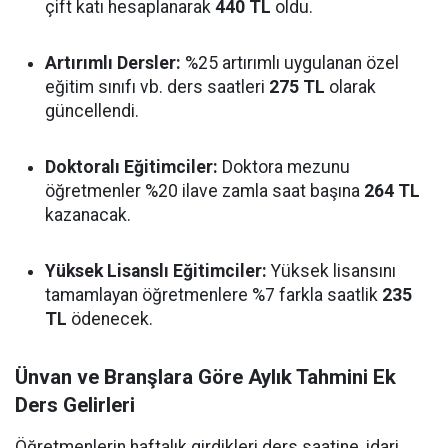
çift katı hesaplanarak
440 TL
oldu.
Artırımlı Dersler:
%25 artırımlı uygulanan özel
eğitim sınıfı vb. ders saatleri
275 TL
olarak
güncellendi.
Doktoralı Eğitimciler:
Doktora mezunu
öğretmenler %20 ilave zamla saat başına
264 TL
kazanacak.
Yüksek Lisanslı Eğitimciler:
Yüksek lisansını
tamamlayan öğretmenlere %7 farkla saatlik
235
TL
ödenecek.
Ünvan ve Branşlara Göre Aylık Tahmini Ek
Ders Gelirleri
Öğretmenlerin haftalık girdikleri ders saatine, idari