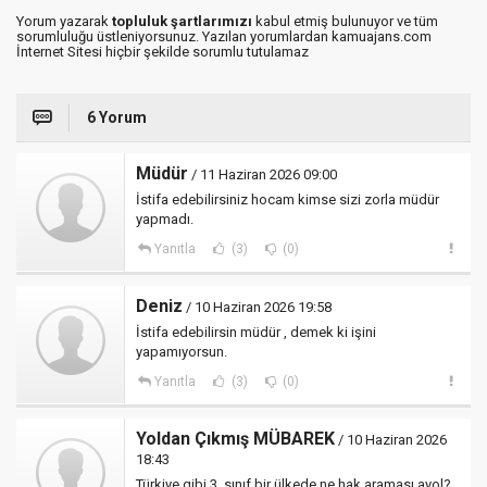
Yorum yazarak
topluluk şartlarımızı
kabul etmiş bulunuyor ve tüm
sorumluluğu üstleniyorsunuz. Yazılan yorumlardan kamuajans.com
İnternet Sitesi hiçbir şekilde sorumlu tutulamaz
6 Yorum
Müdür
/ 11 Haziran 2026 09:00
İstifa edebilirsiniz hocam kimse sizi zorla müdür
yapmadı.
Yanıtla
(3)
(0)
Deniz
/ 10 Haziran 2026 19:58
İstifa edebilirsin müdür , demek ki işini
yapamıyorsun.
Yanıtla
(3)
(0)
Yoldan Çıkmış MÜBAREK
/ 10 Haziran 2026
18:43
Türkiye gibi 3. sınıf bir ülkede ne hak araması ayol?