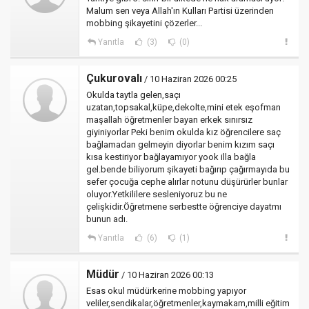
Malum sen veya Allah'ın Kulları Partisi üzerinden
mobbing şikayetini çözerler...
Yanıtla
(3)
(0)
Çukurovalı
/ 10 Haziran 2026 00:25
Okulda taytla gelen,saçı
uzatan,topsakal,küpe,dekolte,mini etek eşofman
maşallah öğretmenler bayan erkek sınırsız
giyiniyorlar Peki benim okulda kız öğrencilere saç
bağlamadan gelmeyin diyorlar benim kızım saçı
kısa kestiriyor bağlayamıyor yook illa bağla
gel.bende biliyorum şikayeti bağırıp çağırmayıda bu
sefer çocuğa cephe alırlar notunu düşürürler bunlar
oluyor.Yetkililere sesleniyoruz bu ne
çelişkidir.Öğretmene serbestte öğrenciye dayatmı
bunun adı.
Yanıtla
(6)
(1)
Müdür
/ 10 Haziran 2026 00:13
Esas okul müdürkerine mobbing yapıyor
veliler,sendikalar,öğretmenler,kaymakam,milli eğitim