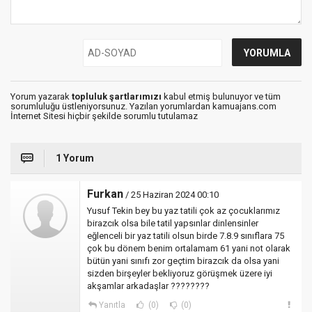
Yorum yazarak
topluluk şartlarımızı
kabul etmiş bulunuyor ve tüm
sorumluluğu üstleniyorsunuz. Yazılan yorumlardan kamuajans.com
İnternet Sitesi hiçbir şekilde sorumlu tutulamaz
1 Yorum
Furkan
/ 25 Haziran 2024 00:10
Yusuf Tekin bey bu yaz tatili çok az çocuklarımız
birazcık olsa bile tatil yapsınlar dinlensinler
eğlenceli bir yaz tatili olsun birde 7.8.9 sınıflara 75
çok bu dönem benim ortalamam 61 yani not olarak
bütün yani sınıfı zor geçtim birazcık da olsa yani
sizden birşeyler bekliyoruz görüşmek üzere iyi
akşamlar arkadaşlar ????????
Yanıtla
(0)
(0)