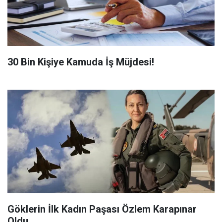
​30 Bin Kişiye Kamuda İş Müjdesi!
Göklerin İlk Kadın Paşası Özlem Karapınar
Oldu