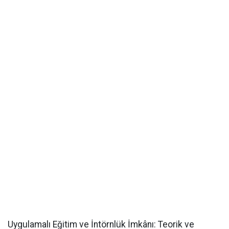
​Uygulamalı Eğitim ve İntörnlük İmkânı: Teorik ve