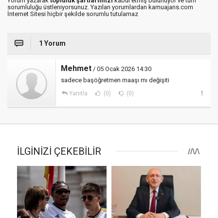
Yorum yazarak
topluluk şartlarımızı
kabul etmiş bulunuyor ve tüm
sorumluluğu üstleniyorsunuz. Yazılan yorumlardan kamuajans.com
İnternet Sitesi hiçbir şekilde sorumlu tutulamaz
1 Yorum
Mehmet
/ 05 Ocak 2026 14:30
sadece başöğretmen maaşı mı değişiti
Yanıtla
(0)
(0)