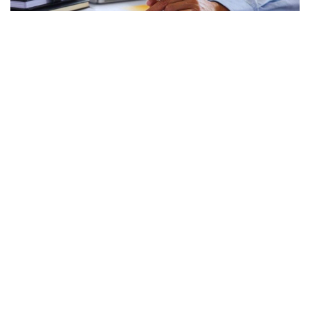
​30 Bin Kişiye Kamuda İş Müjdesi!
Göklerin İlk Kadın Paşası Özlem Karapınar
Oldu