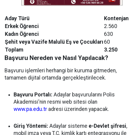
Aday Türü
Kontenjan
Erkek Öğrenci
2.560
Kadın Öğrenci
630
Şehit veya Vazife Malulü Eş ve Çocukları
60
Toplam
3.250
Başvuru Nereden ve Nasıl Yapılacak?
Başvuru işlemleri herhangi bir kuruma gitmeden,
tamamen dijital ortamda gerçekleştirilecek.
Başvuru Portalı:
Adaylar başvurularını Polis
Akademisi'nin resmi web sitesi olan
www.pa.edu.tr
adresi üzerinden yapacak.
Giriş Yöntemi:
Adaylar sisteme
e-Devlet şifresi
,
mobil imza veya T.C. kimlik kartı entegrasyonu ile