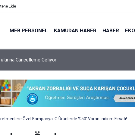
itene Ekle
MEB PERSONEL
KAMUDAN HABER
HABER
EK
 Ataması Kaç Yıldır Yapılıyor, Bu Sene Yapılacak Mı?
etmenlere Özel Kampanya: O Ürünlerde %50' Varan İndirim Fırsatı!