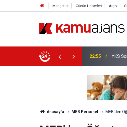
Manşetler
Günün Haberleri
Arşiv
S
yor
24
20:25
İl Emri
Anasayfa
MEB Personel
MEB'den Öğr