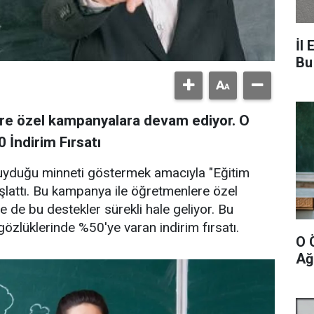
İl 
Bu
ere özel kampanyalara devam ediyor. O
İndirim Fırsatı
duyduğu minneti göstermek amacıyla "Eğitim
lattı. Bu kampanya ile öğretmenlere özel
iyle de bu destekler sürekli hale geliyor. Bu
lüklerinde %50'ye varan indirim fırsatı.
O 
Ağ