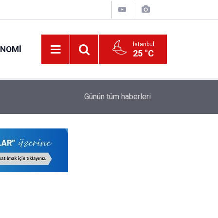
İstanbul
ONOMI
25 °C
19:34
O Öğretmenlerin Yaz Tatili 17 Ağustos'ta Sona 
Günün tüm
haberleri