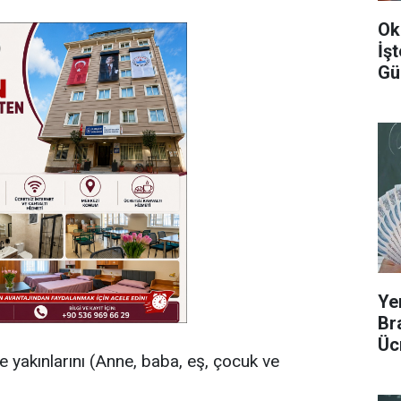
Ok
İş
Gü
Ye
Br
Üc
 yakınlarını (Anne, baba, eş, çocuk ve