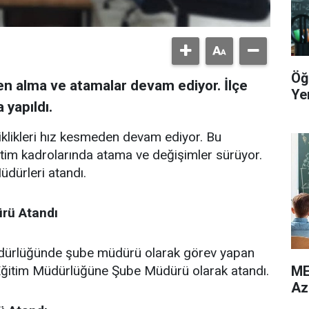
Öğ
den alma ve atamalar devam ediyor. İlçe
Yer
 yapıldı.
şiklikleri hız kesmeden devam ediyor. Bu
Eğitim kadrolarında atama ve değişimler sürüyor.
dürleri atandı.
rü
Atandı
Müdürlüğünde şube müdürü olarak görev yapan
ME
 Eğitim Müdürlüğüne Şube Müdürü olarak atandı.
Az