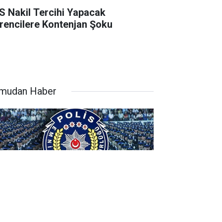
S Nakil Tercihi Yapacak
rencilere Kontenjan Şoku
mudan Haber
YO Kapsamında 3.250 Adet Polis
ımı Yapılacak!