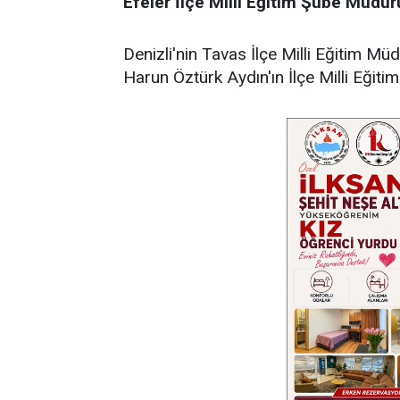
Efeler
İlçe
Milli
Eğitim
Şube
Müdür
Denizli'nin Tavas İlçe Milli Eğitim 
Harun Öztürk Aydın'ın İlçe Milli Eği