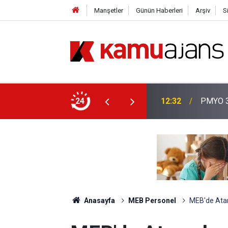
Manşetler
Günün Haberleri
Arşiv
S
aşvuruları Başladı!
24
01:14
PMYO Ka
Anasayfa
MEB Personel
MEB'de Atama