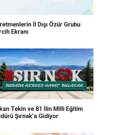
retmenlerin İl Dışı Özür Grubu
rcih Ekranı
an Tekin ve 81 İlin Milli Eğitim
dürü Şırnak’a Gidiyor