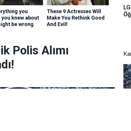
LG
Öğ
k Polis Alımı
Ka
dı!
PM
Al