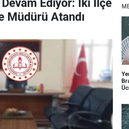
Devam Ediyor: İki İlçe
ME
ube Müdürü Atandı
Ye
Br
Üc