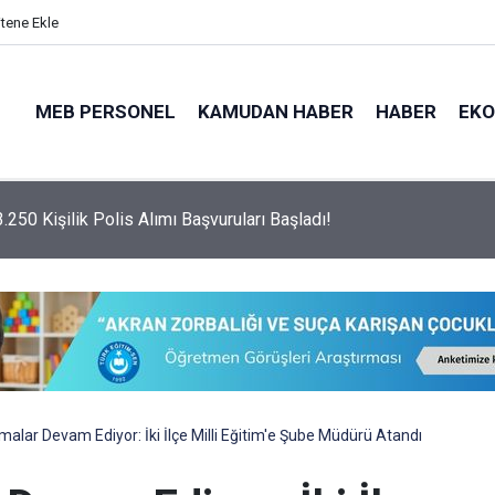
itene Ekle
MEB PERSONEL
KAMUDAN HABER
HABER
EK
psamında 3.250 Adet Polis Alımı Yapılacak!
lar Devam Ediyor: İki İlçe Milli Eğitim'e Şube Müdürü Atandı