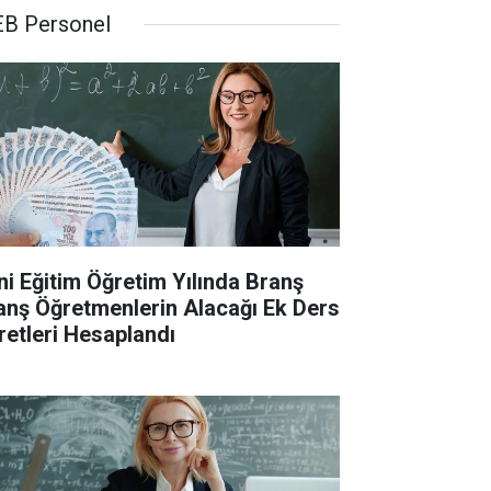
B Personel
ni Eğitim Öğretim Yılında Branş
anş Öğretmenlerin Alacağı Ek Ders
retleri Hesaplandı