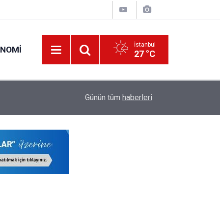
İstanbul
ONOMI
27 °C
00:57
Erciyes Üniversitesi KPSS Puanıyla 204 Adet S
Günün tüm
haberleri