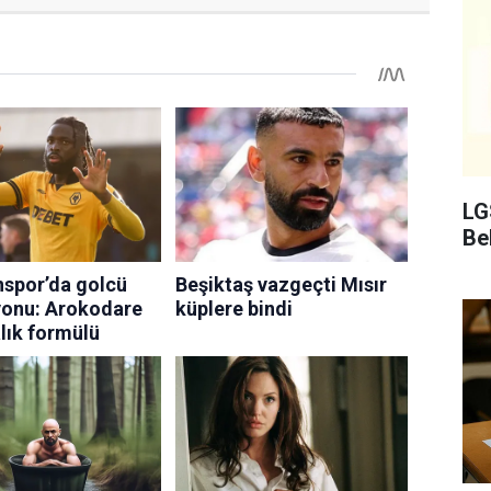
LG
Bel