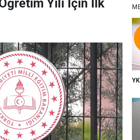
ğretim Yılı İçin İlk
ME
YK