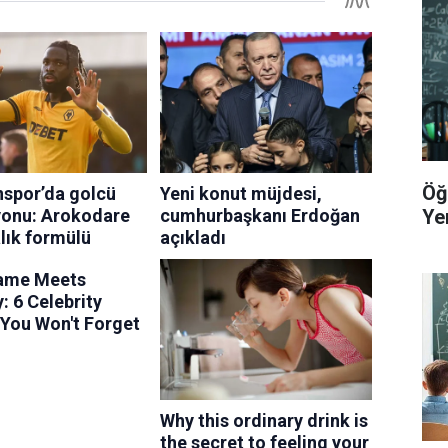
Öğ
Yer