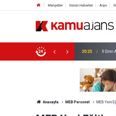
Manşetler
Günün Haberleri
Arşiv
S
yor
24
20:25
İl Emri
Anasayfa
MEB Personel
MEB Yeni Eği