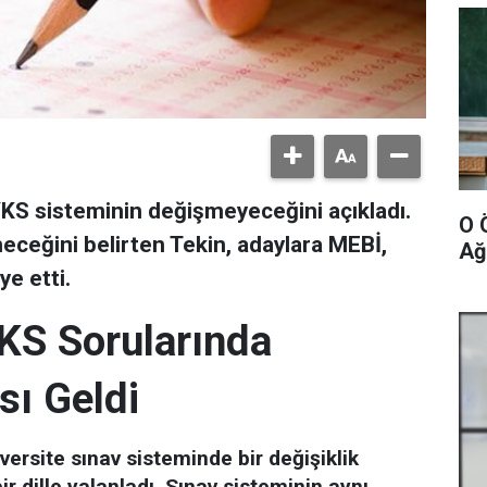
 YKS sisteminin değişmeyeceğini açıkladı.
O 
eceğini belirten Tekin, adaylara MEBİ,
Ağ
ye etti.
KS Sorularında
sı Geldi
versite sınav sisteminde bir değişiklik
ir dille yalanladı. Sınav sisteminin aynı