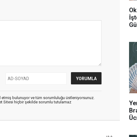
Ok
İş
Gü
 etmiş bulunuyor ve tüm sorumluluğu üstleniyorsunuz.
Ye
 Sitesi hiçbir şekilde sorumlu tutulamaz
Br
Üc