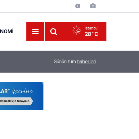
İstanbul
ONOMI
28 °C
19:34
O Öğretmenlerin Yaz Tatili 17 Ağustos'ta Sona 
Günün tüm
haberleri