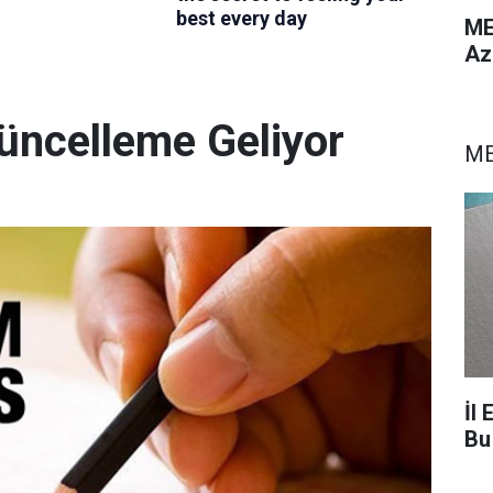
ME
Az
üncelleme Geliyor
ME
İl 
Bu