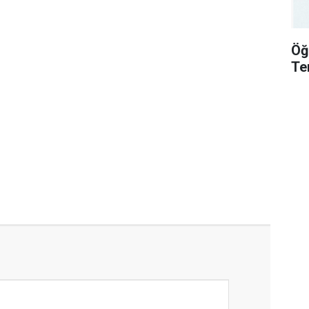
Öğ
Te