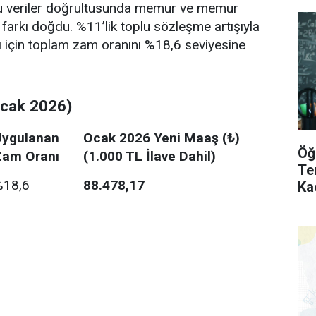
. Bu veriler doğrultusunda memur ve memur
arkı doğdu. %11’lik toplu sözleşme artışıyla
 ayı için toplam zam oranını %18,6 seviyesine
cak 2026)
Uygulanan
Ocak 2026 Yeni Maaş (₺)
Öğ
Zam Oranı
(1.000 TL İlave Dahil)
Te
%18,6
88.478,17
Ka