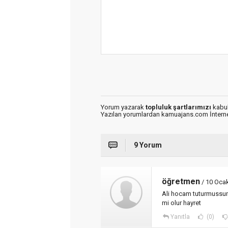
Yorum yazarak
topluluk şartlarımızı
kabul
Yazılan yorumlardan kamuajans.com İnternet
9 Yorum
öğretmen
/ 10 Oca
Ali hocam tuturmussun 
mi olur hayret
Yanıtla
(0)