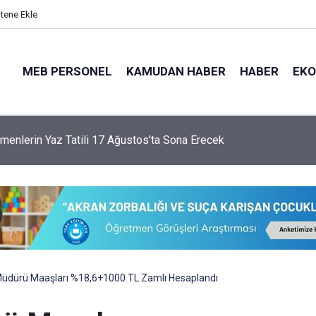
itene Ekle
MEB PERSONEL
KAMUDAN HABER
HABER
EK
ası'nda Genel Müdür Değişimi!
üdürü Maaşları %18,6+1000 TL Zamlı Hesaplandı