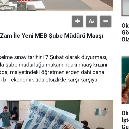
Ok
Gö
 Zam İle Yeni MEB Şube Müdürü Maaşı
Ol
selme sınav tarihini 7 Şubat olarak duyurması,
da şube müdürlüğü makamındaki maaş krizini
oda, maiyetindeki öğretmenlerden dahi daha
 bir ekonomik adaletsizlikle karşı karşıya
Ok
İş
Gü