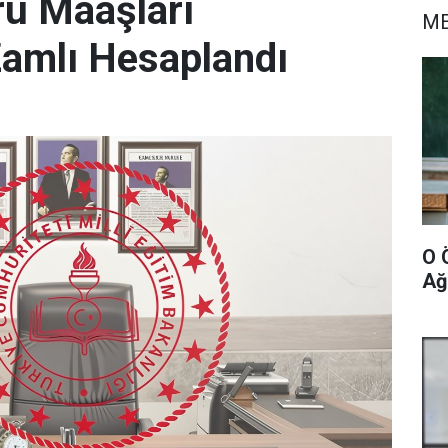
ü Maaşları
ME
amlı Hesaplandı
O 
Ağ