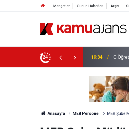
Manşetler
Günün Haberleri
Arşiv
S
ğustos'ta Sona Erecek
24
18:34
İş Bank
Anasayfa
MEB Personel
MEB Şube M