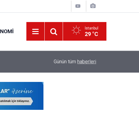
İstanbul
ONOMI
29 °C
18:04
Okullara Görevlendirilecek Güvenlik Görevlileri 
Günün tüm
haberleri