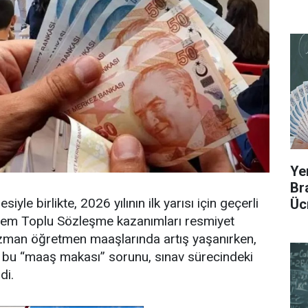
Ye
Br
iyle birlikte, 2026 yılının ilk yarısı için geçerli
Üc
nem Toplu Sözleşme kazanımları resmiyet
uzman öğretmen maaşlarında artış yaşanırken,
n bu “maaş makası” sorunu, sınav sürecindeki
di.