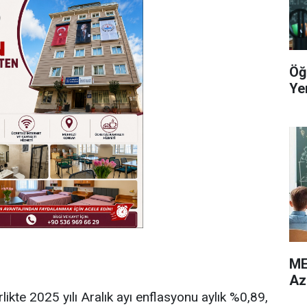
Öğ
Yer
ME
Az
rlikte 2025 yılı Aralık ayı enflasyonu aylık %0,89,