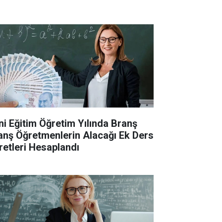
ni Eğitim Öğretim Yılında Branş
anş Öğretmenlerin Alacağı Ek Ders
retleri Hesaplandı