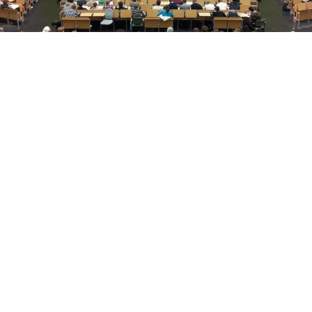
Yükseköğretim Kanunu düzenlemesiyle azami
süresini dolduran son sınıf öğrencilerine iki ek
sınav hakkı verildi. Süreç, başvuru ve merak edilen
tüm detaylar haberimizde.
Üniversitelerde Azami Süre ve Ek Sınav Haklarında
Yeni Dönem: Son Sınıf Öğrencilerine Hayati Fırsat!
​Yükseköğretim Kanunu’nda yapılan yeni düzenlemeler
doğrultusunda, üniversitelerde azami öğrenim
süresini dolduran son sınıf öğrencilerine mezuniyet
kapısını aralayan ek sınav ve tekrar haklarının detayları