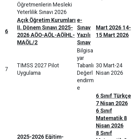
Öğretmenlerin Mesleki
Yeterlilik Sınavı 2026
Açık Öğretim Kurumları
e-
II. Dönem Sınavı 2025-
Sınav
Mart 2026 14-
6
2026 AÖO-AÖL-AÖİHL-
Yazılı
15 Mart 2026
MAÖL/2
Sınav
Bilgisa
yar
TIMSS 2027 Pilot
Tabanlı
30 Mart-24
7
Uygulama
Değerl
Nisan 2026
endirm
e
6 Sınıf Türkçe
7 Nisan 2026
6 Sınıf
Matematik 8
Nisan 2026
8 Sınıf
2025-2026 Eğitim-