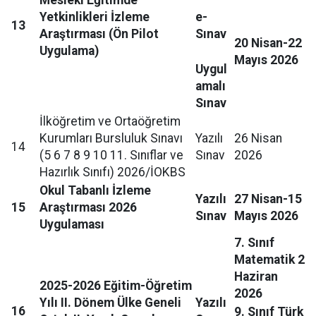
Yetkinlikleri İzleme
e-
13
Araştırması (Ön Pilot
Sınav
20 Nisan-22
Uygulama)
Mayıs 2026
Uygul
amalı
Sınav
İlköğretim ve Ortaöğretim
Kurumları Bursluluk Sınavı
Yazılı
26 Nisan
14
(5 6 7 8 9 10 11. Sınıflar ve
Sınav
2026
Hazırlık Sınıfı) 2026/İOKBS
Okul Tabanlı İzleme
Yazılı
27 Nisan-15
15
Araştırması 2026
Sınav
Mayıs 2026
Uygulaması
7. Sınıf
Matematik 2
Haziran
2025-2026 Eğitim-Öğretim
2026
Yılı II. Dönem Ülke Geneli
Yazılı
16
9. Sınıf Türk