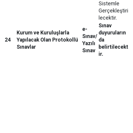
Sistemle
Gerçekleştiri
lecektir.
Sınav
e-
Kurum ve Kuruluşlarla
duyuruların
Sınav/
24
Yapılacak Olan Protokollü
da
Yazılı
Sınavlar
belirtilecekt
Sınav
ir.