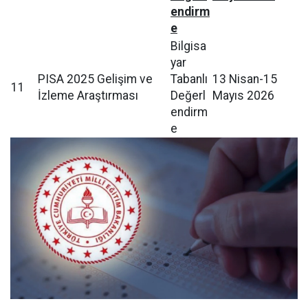
endirm
e
Bilgisa
yar
PISA 2025 Gelişim ve
Tabanlı
13 Nisan-15
11
İzleme Araştırması
Değerl
Mayıs 2026
endirm
e