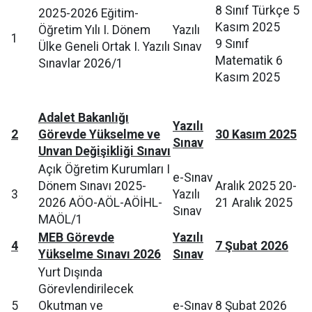
8 Sınıf Türkçe 5
2025-2026 Eğitim-
Kasım 2025
Öğretim Yılı I. Dönem
Yazılı
1
9 Sınıf
Ülke Geneli Ortak I. Yazılı
Sınav
Matematik 6
Sınavlar 2026/1
Kasım 2025
Adalet Bakanlığı
Yazılı
2
Görevde Yükselme ve
30 Kasım 2025
Sınav
Unvan Değişikliği Sınavı
Açık Öğretim Kurumları I
e-Sınav
Dönem Sınavı 2025-
Aralık 2025 20-
3
Yazılı
2026 AÖO-AÖL-AÖİHL-
21 Aralık 2025
Sınav
MAÖL/1
MEB Görevde
Yazılı
4
7 Şubat 2026
Yükselme Sınavı 2026
Sınav
Yurt Dışında
Görevlendirilecek
5
Okutman ve
e-Sınav
8 Şubat 2026