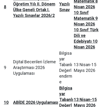
Matematik 8
Öğretim Yılı II. Dönem
Yazılı
8
Nisan 2026
Ülke Geneli Ortak I.
Sınav
10 Sınıf
Yazılı Sınavlar 2026/2
Matematik 9
Nisan 2026
10 Sınıf Türk
Dili ve
Edebiyatı 10
Nisan 2026
Bilgisa
yar
Dijital Becerileri İzleme
Tabanlı
13 Nisan-15
9
Araştırması 2026
Değerl
Mayıs 2026
Uygulaması
endirm
e
Bilgisa
yar
Tabanlı
13 Nisan-15
10
ABİDE 2026 Uygulaması
Değerl
Mayıs 2026