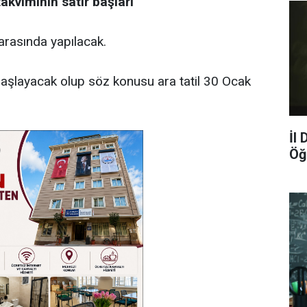
akviminin satır başları
arasında yapılacak.
 başlayacak olup söz konusu ara tatil 30 Ocak
İl
Öğ