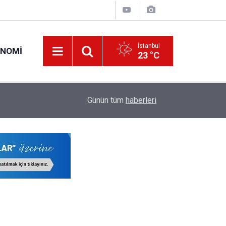
İstanbul
ONOMI
23 °C
22:17
LGS'de İstanbul'un Şampiyon Okulları Belli Oldu!
Günün tüm
haberleri