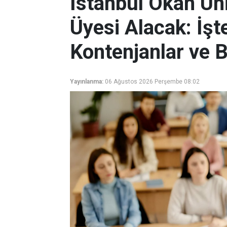
İstanbul Okan Ün
Üyesi Alacak: İş
Kontenjanlar ve B
Yayınlanma:
06 Ağustos 2026 Perşembe 08:02