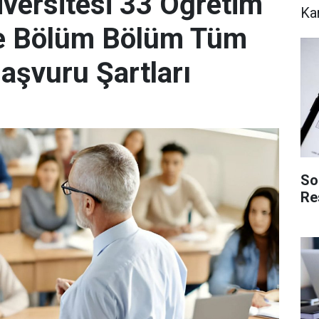
iversitesi 33 Öğretim
Ka
te Bölüm Bölüm Tüm
aşvuru Şartları
So
Re