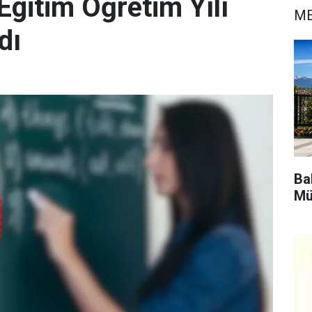
itim Öğretim Yılı
ME
dı
Bak
Mü