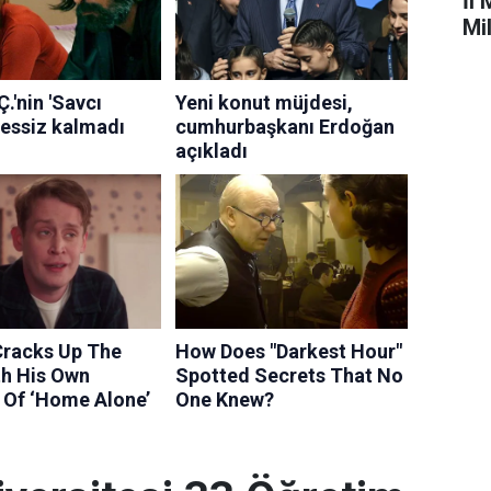
İl 
Mi