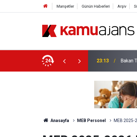
Manşetler
Günün Haberleri
Arşiv
S
Öğretim Üyesi Alacak: İşte Bölüm Bölüm Tüm
24
23:13
Bakan T
Anasayfa
MEB Personel
MEB 2025-20