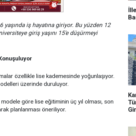
İl
Ba
6 yaşında iş hayatına giriyor. Bu yüzden 12
üniversiteye giriş yaşını 15'e düşürmeyi
 Konuşuluyor
şmalar özellikle lise kademesinde yoğunlaşıyor.
odelleri üzerinde duruluyor.
Ka
modele göre lise eğitiminin üç yıl olması, son
Tür
Gi
larak planlanması öneriliyor.