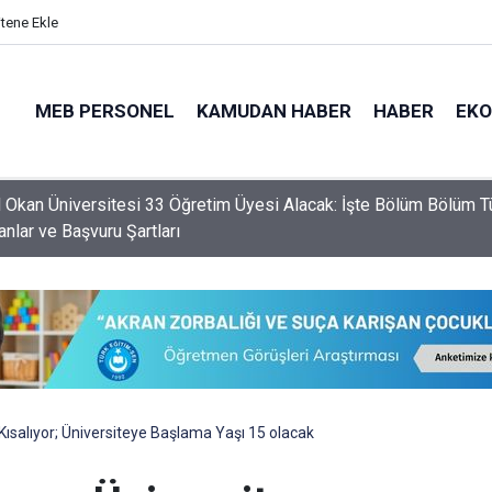
itene Ekle
MEB PERSONEL
KAMUDAN HABER
HABER
EK
ekin ve 81 İlin Milli Eğitim Müdürü Şırnak’a Gidiyor
 Kısalıyor; Üniversiteye Başlama Yaşı 15 olacak