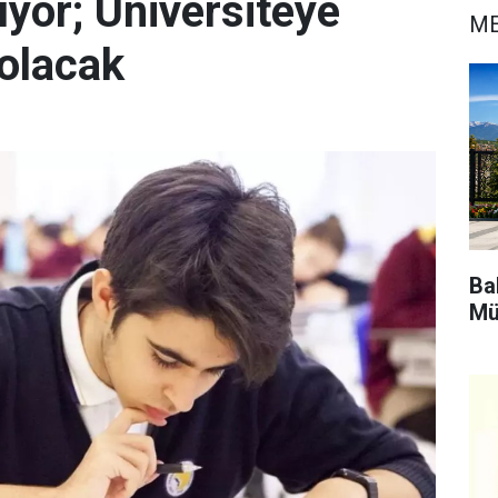
ıyor; Üniversiteye
ME
olacak
Bak
Mü