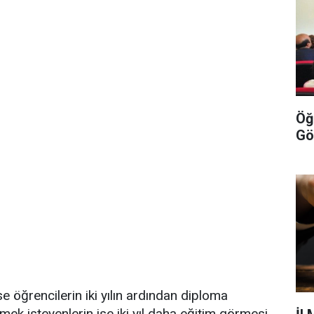
Öğ
Gö
 öğrencilerin iki yılın ardından diploma
ek isteyenlerin ise iki yıl daha eğitim görmesi