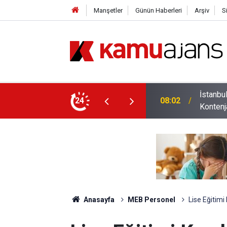
Manşetler
Günün Haberleri
Arşiv
S
Öğretim Üyesi Alacak: İşte Bölüm Bölüm Tüm
24
23:13
Bakan T
Anasayfa
MEB Personel
Lise Eğitimi