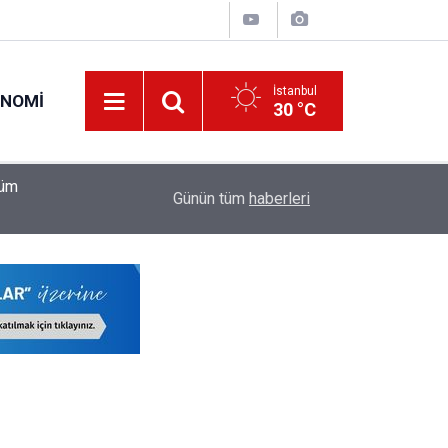
İstanbul
ONOMI
30 °C
22:17
LGS'de İstanbul'un Şampiyon Okulları Belli Oldu!
Günün tüm
haberleri