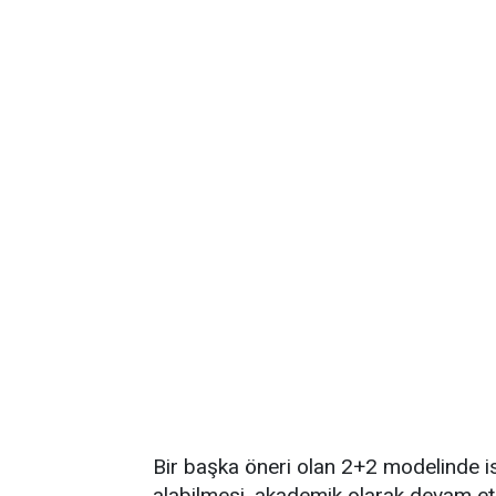
Bir başka öneri olan 2+2 modelinde ise
alabilmesi, akademik olarak devam etm