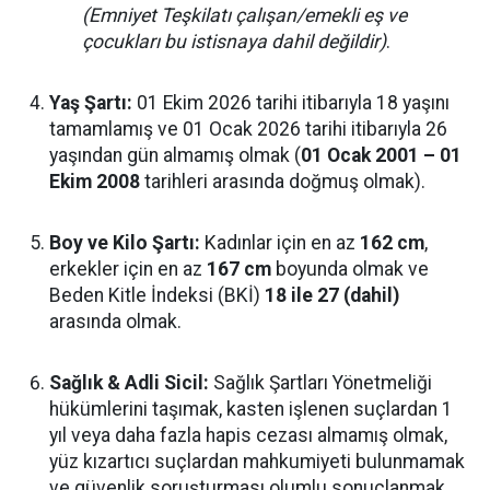
(Emniyet Teşkilatı çalışan/emekli eş ve
çocukları bu istisnaya dahil değildir)
.
Yaş Şartı:
01 Ekim 2026 tarihi itibarıyla 18 yaşını
tamamlamış ve 01 Ocak 2026 tarihi itibarıyla 26
yaşından gün almamış olmak (
01 Ocak 2001 – 01
Ekim 2008
tarihleri arasında doğmuş olmak).
Boy ve Kilo Şartı:
Kadınlar için en az
162 cm
,
erkekler için en az
167 cm
boyunda olmak ve
Beden Kitle İndeksi (BKİ)
18 ile 27 (dahil)
arasında olmak.
Sağlık & Adli Sicil:
Sağlık Şartları Yönetmeliği
hükümlerini taşımak, kasten işlenen suçlardan 1
yıl veya daha fazla hapis cezası almamış olmak,
yüz kızartıcı suçlardan mahkumiyeti bulunmamak
ve güvenlik soruşturması olumlu sonuçlanmak.