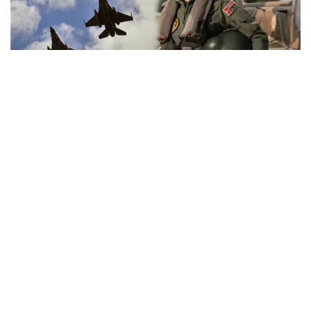
Göklerin İlk Kadın Paşası Özlem Karapınar
Oldu