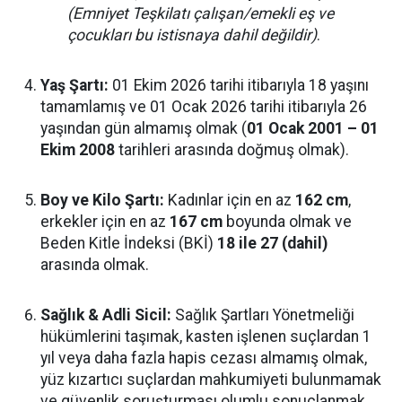
(Emniyet Teşkilatı çalışan/emekli eş ve
çocukları bu istisnaya dahil değildir)
.
Yaş Şartı:
01 Ekim 2026 tarihi itibarıyla 18 yaşını
tamamlamış ve 01 Ocak 2026 tarihi itibarıyla 26
yaşından gün almamış olmak (
01 Ocak 2001 – 01
Ekim 2008
tarihleri arasında doğmuş olmak).
Boy ve Kilo Şartı:
Kadınlar için en az
162 cm
,
erkekler için en az
167 cm
boyunda olmak ve
Beden Kitle İndeksi (BKİ)
18 ile 27 (dahil)
arasında olmak.
Sağlık & Adli Sicil:
Sağlık Şartları Yönetmeliği
hükümlerini taşımak, kasten işlenen suçlardan 1
yıl veya daha fazla hapis cezası almamış olmak,
yüz kızartıcı suçlardan mahkumiyeti bulunmamak
ve güvenlik soruşturması olumlu sonuçlanmak.