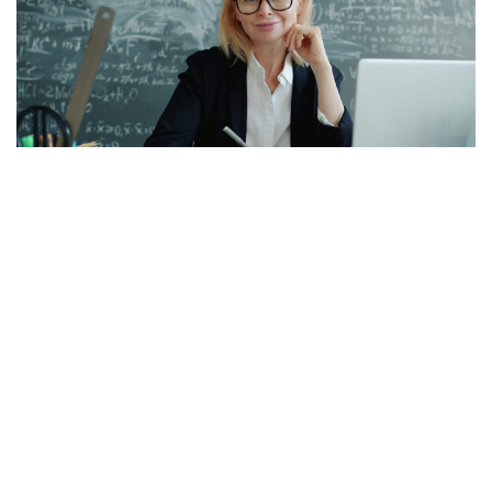
Öğretmenlerin Özür Grubu İller Arası Yer
Değişikliği Tercih Ekranı Açıldı