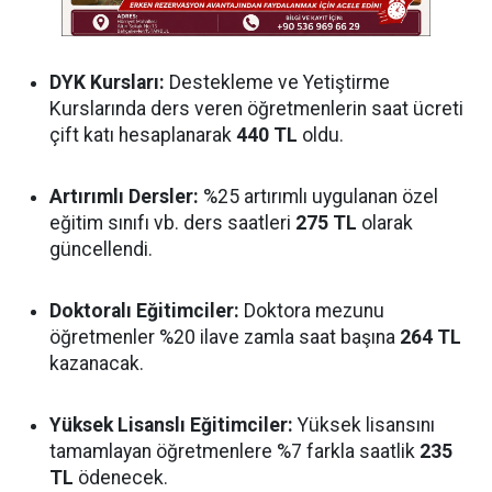
DYK Kursları:
Destekleme ve Yetiştirme
Kurslarında ders veren öğretmenlerin saat ücreti
çift katı hesaplanarak
440 TL
oldu.
Artırımlı Dersler:
%25 artırımlı uygulanan özel
eğitim sınıfı vb. ders saatleri
275 TL
olarak
güncellendi.
Doktoralı Eğitimciler:
Doktora mezunu
öğretmenler %20 ilave zamla saat başına
264 TL
kazanacak.
Yüksek Lisanslı Eğitimciler:
Yüksek lisansını
tamamlayan öğretmenlere %7 farkla saatlik
235
TL
ödenecek.