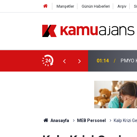
Manşetler
Günün Haberleri
Arşiv
S
aşvuruları Başladı!
24
01:14
PMYO Ka
Anasayfa
MEB Personel
Kalp Krizi G