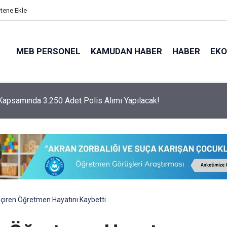
itene Ekle
MEB PERSONEL
KAMUDAN HABER
HABER
EK
psamında 3.250 Adet Polis Alımı Yapılacak!
eçiren Öğretmen Hayatını Kaybetti