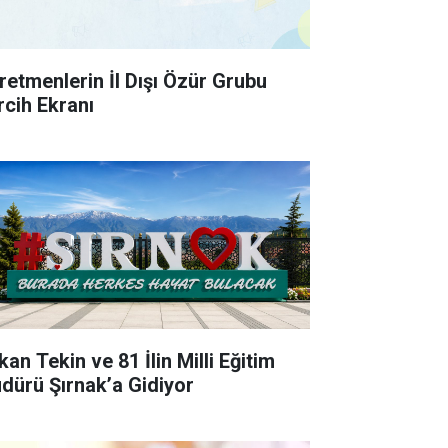
retmenlerin İl Dışı Özür Grubu
rcih Ekranı
an Tekin ve 81 İlin Milli Eğitim
dürü Şırnak’a Gidiyor