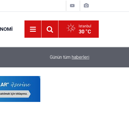
İstanbul
ONOMI
30 °C
00:57
Erciyes Üniversitesi KPSS Puanıyla 204 Adet S
Günün tüm
haberleri