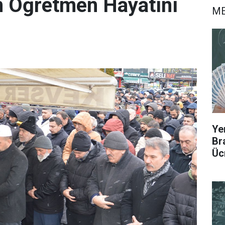
en Öğretmen Hayatını
ME
Ye
Br
Üc