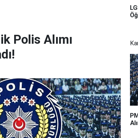
LG
Öğ
k Polis Alımı
Ka
dı!
PM
Al