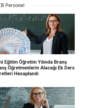
B Personel
ni Eğitim Öğretim Yılında Branş
anş Öğretmenlerin Alacağı Ek Ders
retleri Hesaplandı