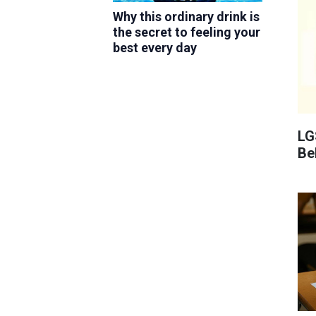
LG
Bel