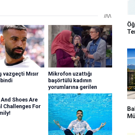
Öğ
Te
Bak
Mü