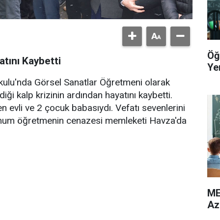
Öğ
tını Kaybetti
Yer
kulu'nda Görsel Sanatlar Öğretmeni olarak
i kalp krizinin ardından hayatını kaybetti.
n evli ve 2 çocuk babasıydı. Vefatı sevenlerini
rhum öğretmenin cenazesi memleketi Havza'da
ME
Az