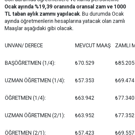
Ocak ayında %19,39 oranında oransal zam ve 1000
TL taban aylık zammı yapılacak
. Bu durumda Ocak
ayında öğretmenlerin hesaplarına yatacak olan zamlı
Maaşlar aşağıdaki gibi olacak.
UNVAN/ DERECE
MEVCUT MAAŞ
ZAMLI 
BAŞÖĞRETMEN (1/4):
₺70.529
₺85.205
UZMAN ÖĞRETMEN (1/4):
₺57.353
₺69.474
ÖĞRETMEN (1/4):
₺63.942
₺77.340
UZMAN ÖĞRETMEN (2/1):
₺63.952
₺77.352
ÖĞRETMEN (2/1):
₺57.423
₺69.557