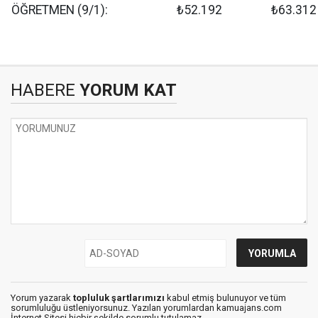
ÖĞRETMEN (9/1):
₺52.192
₺63.312
HABERE
YORUM KAT
Yorum yazarak
topluluk şartlarımızı
kabul etmiş bulunuyor ve tüm
sorumluluğu üstleniyorsunuz. Yazılan yorumlardan kamuajans.com
İnternet Sitesi hiçbir şekilde sorumlu tutulamaz