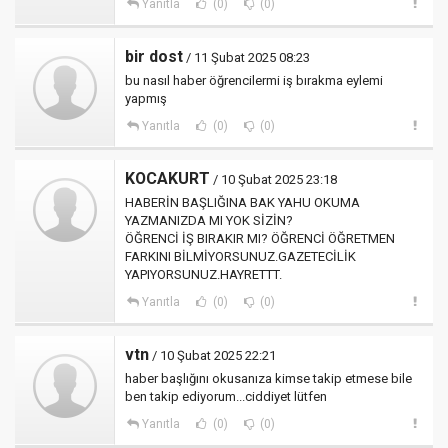
Yanıtla
(0)
(0)
bir dost
/ 11 Şubat 2025 08:23
bu nasıl haber öğrencilermi iş bırakma eylemi
yapmış
Yanıtla
(0)
(0)
KOCAKURT
/ 10 Şubat 2025 23:18
HABERİN BAŞLIĞINA BAK YAHU OKUMA
YAZMANIZDA MI YOK SİZİN?
ÖĞRENCİ İŞ BIRAKIR MI? ÖĞRENCİ ÖĞRETMEN
FARKINI BİLMİYORSUNUZ.GAZETECİLİK
YAPIYORSUNUZ.HAYRETTT.
Yanıtla
(0)
(0)
vtn
/ 10 Şubat 2025 22:21
haber başlığını okusanıza kimse takip etmese bile
ben takip ediyorum...ciddiyet lütfen
Yanıtla
(0)
(0)