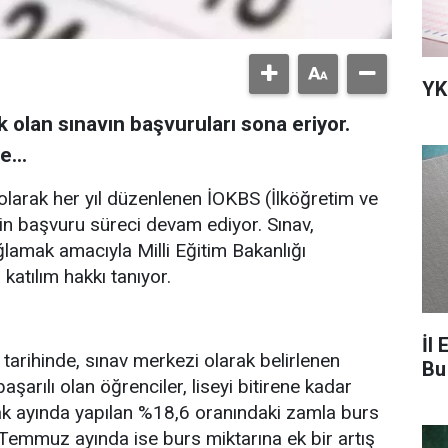
YK
lan sınavın başvuruları sona eriyor.
e...
 olarak her yıl düzenlenen İOKBS (İlköğretim ve
in başvuru süreci devam ediyor. Sınav,
ağlamak amacıyla Milli Eğitim Bakanlığı
atılım hakkı tanıyor.
İl 
tarihinde, sınav merkezi olarak belirlenen
Bu
aşarılı olan öğrenciler, liseyi bitirene kadar
ak ayında yapılan %18,6 oranındaki zamla burs
 Temmuz ayında ise burs miktarına ek bir artış