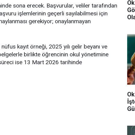
Ok
nde sona erecek. Başvurular, veliler tarafından
Gö
şvuru işlemlerinin geçerli sayılabilmesi için
Ol
onaylanması gerekiyor; onaylanmayan
nüfus kayıt örneği, 2025 yılı gelir beyanı ve
elgelerle birlikte öğrencinin okul yönetimine
üreci ise 13 Mart 2026 tarihinde
Ok
İş
Gü