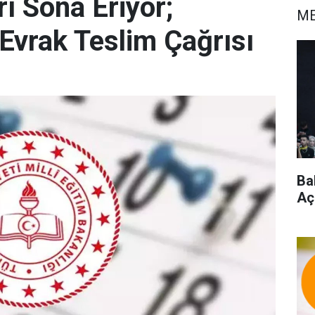
ı Sona Eriyor;
ME
Evrak Teslim Çağrısı
Ba
Aç