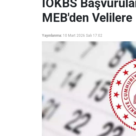
İOKBS Başvurular
MEB'den Velilere 
Yayınlanma:
10 Mart 2026 Salı 17:02