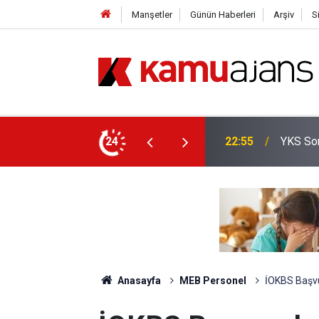
Manşetler
Günün Haberleri
Arşiv
S
m Açıklaması
24
22:55
YKS Sor
Anasayfa
MEB Personel
İOKBS Başvur