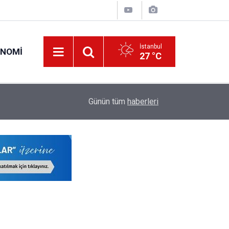
İstanbul
ONOMI
27 °C
20:25
İl Emri Ataması Kaç Yıldır Yapılıyor, Bu Sene Yap
Günün tüm
haberleri