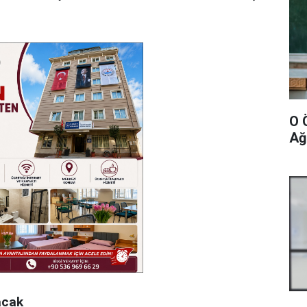
O 
Ağ
acak