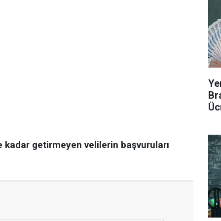
Ye
Br
Üc
e kadar getirmeyen velilerin başvuruları