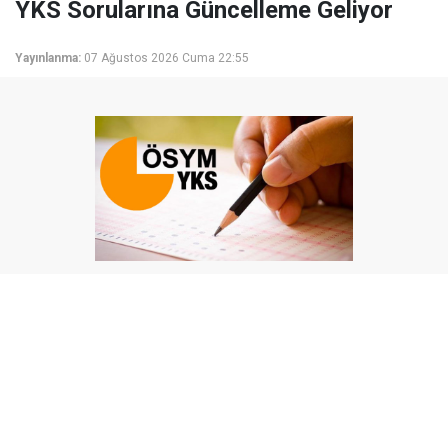
YKS Sorularına Güncelleme Geliyor
Yayınlanma:
07 Ağustos 2026 Cuma 22:55
Millî Eğitim Bakanı Yusuf Tekin, YKS sisteminin
değişmeyeceğini açıkladı. Yeni müfredatla soruların
yenileneceğini belirten Tekin, adaylara MEBİ, EBA
ve DİLİM platformlarını tavsiye etti.