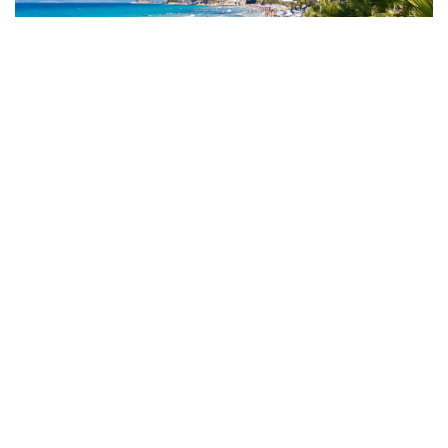
Devletten Plaj İşgallerine Müdahale!
Emniyet Genel Müdürlüğü'ne 6.250 Kişilik Yeni