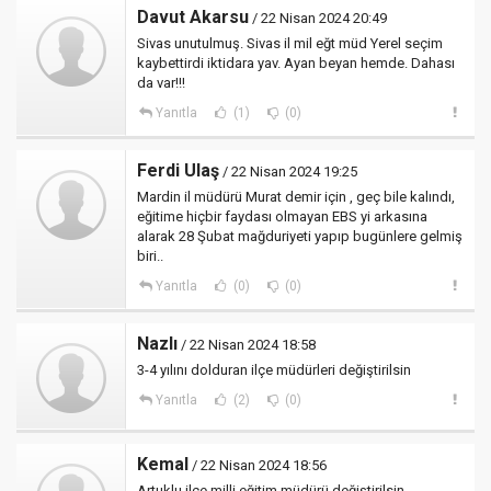
Davut Akarsu
/ 22 Nisan 2024 20:49
Sivas unutulmuş. Sivas il mil eğt müd Yerel seçim
kaybettirdi iktidara yav. Ayan beyan hemde. Dahası
da var!!!
Yanıtla
(1)
(0)
Ferdi Ulaş
/ 22 Nisan 2024 19:25
Mardin il müdürü Murat demir için , geç bile kalındı,
eğitime hiçbir faydası olmayan EBS yi arkasına
alarak 28 Şubat mağduriyeti yapıp bugünlere gelmiş
biri..
Yanıtla
(0)
(0)
Nazlı
/ 22 Nisan 2024 18:58
3-4 yılını dolduran ilçe müdürleri değiştirilsin
Yanıtla
(2)
(0)
Kemal
/ 22 Nisan 2024 18:56
Artuklu ilçe milli eğitim müdürü değiştirilsin