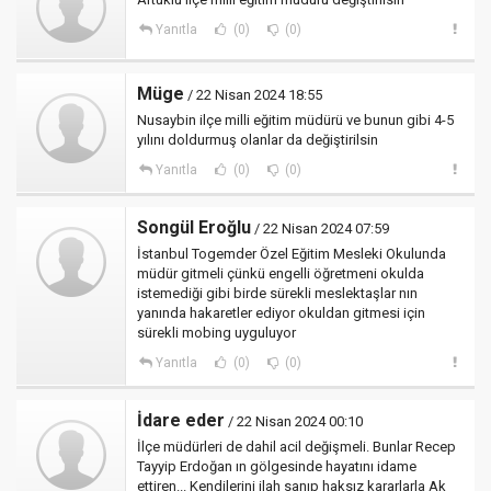
Yanıtla
(0)
(0)
Müge
/ 22 Nisan 2024 18:55
Nusaybin ilçe milli eğitim müdürü ve bunun gibi 4-5
yılını doldurmuş olanlar da değiştirilsin
Yanıtla
(0)
(0)
Songül Eroğlu
/ 22 Nisan 2024 07:59
İstanbul Togemder Özel Eğitim Mesleki Okulunda
müdür gitmeli çünkü engelli öğretmeni okulda
istemediği gibi birde sürekli meslektaşlar nın
yanında hakaretler ediyor okuldan gitmesi için
sürekli mobing uyguluyor
Yanıtla
(0)
(0)
İdare eder
/ 22 Nisan 2024 00:10
İlçe müdürleri de dahil acil değişmeli. Bunlar Recep
Tayyip Erdoğan ın gölgesinde hayatını idame
ettiren... Kendilerini ilah sanıp haksız kararlarla Ak