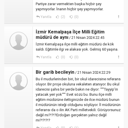
Partiye zarar vermekten başka hiçbir şey
yapmıyorlar. İnanın hiçbir şey yapmıyorlar.
Yanıtla
(2)
(0)
İzmir Kemalpaşa İlçe Milli Eğitim
müdürü de aynı
/ 21 Nisan 2024 22:45
İzmir Kemalpaşa ilçe milli eğitim müdürü de kök
saldı. Eğitimle ilgi ve alakası yok. Gelmiş 60 yaşına.
Yanıtla
(0)
(0)
Bir garib becileyin
/ 21 Nisan 2024 22:29
Bu il mudurlerinden biri, bir okul idarecisine referans
oluyor. Bir proje okuluna vekaleten atanıyor. Bu okul
idarecisi şahıs bir yerde bakın ne diyor: """Tayyip'in
yatacak yeri yok""" Evet sözü bu. Bunu ilçe milli
eğitim müdürüne ilettiginizde de ilce müdürü bunun
il müdürünün isteği olduğunu söylüyor. İl müdürünün
referansı da o ilin AK Parti milletvekili. Görüyorsunuz
değil mi?!?!?Erdoğan gerçekten yalnız değil
mi?!?!?!?
Yanıtla
(0)
(1)