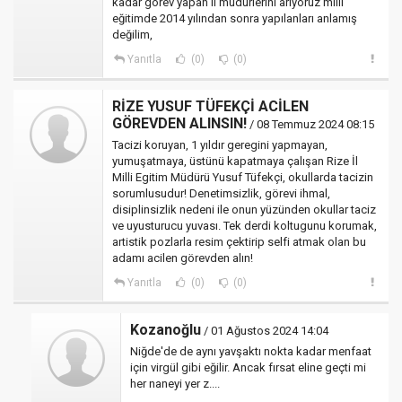
kadar görev yapan il müdürlerini arıyoruz milli
eğitimde 2014 yılından sonra yapılanları anlamış
değilim,
Yanıtla
(0)
(0)
RİZE YUSUF TÜFEKÇİ ACİLEN
GÖREVDEN ALINSIN!
/ 08 Temmuz 2024 08:15
Tacizi koruyan, 1 yıldır geregini yapmayan,
yumuşatmaya, üstünü kapatmaya çalışan Rize İl
Milli Egitim Müdürü Yusuf Tüfekçi, okullarda tacizin
sorumlusudur! Denetimsizlik, görevi ihmal,
disiplinsizlik nedeni ile onun yüzünden okullar taciz
ve uyusturucu yuvası. Tek derdi koltugunu korumak,
artistik pozlarla resim çektirip selfi atmak olan bu
adamı acilen görevden alın!
Yanıtla
(0)
(0)
Kozanoğlu
/ 01 Ağustos 2024 14:04
Niğde'de de aynı yavşaktı nokta kadar menfaat
için virgül gibi eğilir. Ancak fırsat eline geçti mi
her naneyi yer z....