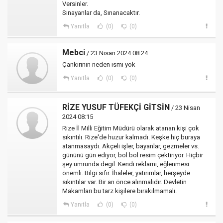
Versinler.
Sınayanlar da, Sınanacaktır.
Yanıtla
(0)
(0)
Mebci
/ 23 Nisan 2024 08:24
Çankırının neden ısmı yok
Yanıtla
(0)
(0)
RİZE YUSUF TÜFEKÇİ GİTSİN
/ 23 Nisan
2024 08:15
Rize İl Milli Eğitim Müdürü olarak atanan kişi çok
sıkıntılı. Rize'de huzur kalmadı. Keşke hiç buraya
atanmasaydı. Akçeli işler, bayanlar, gezmeler vs.
gününü gün ediyor, bol bol resim çektiriyor. Hiçbir
şey umrunda degil. Kendi reklamı, eğlenmesi
önemli. Bilgi sıfır. İhaleler, yatırımlar, herşeyde
sıkıntılar var. Bir an önce alınmalıdır. Devletin
Makamları bu tarz kişilere bırakılmamalı.
Yanıtla
(0)
(0)