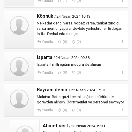
Yanıtla
(1)
(0)
Kösnük
/ 24 Nisan 2024 10:13
Ne kadar gerici varsa, yobaz varsa, tarikat zındığı
varsa memur yaptılar devlete yerleştirdiler. Erdoğan
istifa. Derhal erken seçim.
Yanıtla
(0)
(2)
Isparta
/ 24 Nisan 2024 09:38
Isparta il milli eğitim müdürü de alınsın
Yanıtla
(0)
(0)
Bayram demir
/ 22 Nisan 2024 17:10
Malatya. Battalgazi ilçe milli eğitim müdürü de
gorevden alinsin. Öğretmenler ve personel sevmiyor
Yanıtla
(0)
(0)
Ahmet sert
/ 23 Nisan 2024 19:31