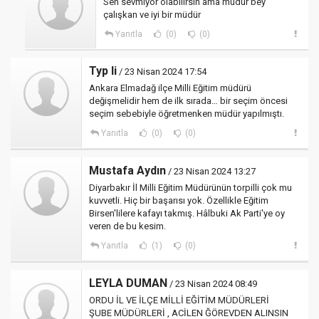
Sen sevmiyor olabilirsin ama müdür bey
çalışkan ve iyi bir müdür
Yanıtla
(0)
(0)
Typ li
/ 23 Nisan 2024 17:54
Ankara Elmadağ ilçe Milli Eğitim müdürü
değişmelidir hem de ilk sırada… bir seçim öncesi
seçim sebebiyle öğretmenken müdür yapılmıştı.
Yanıtla
(0)
(0)
Mustafa Aydın
/ 23 Nisan 2024 13:27
Diyarbakır İl Milli Eğitim Müdürünün torpilli çok mu
kuvvetli. Hiç bir başarısı yok. Özellikle Eğitim
Birsen'lilere kafayı takmış. Hâlbuki Ak Parti'ye oy
veren de bu kesim.
Yanıtla
(1)
(0)
LEYLA DUMAN
/ 23 Nisan 2024 08:49
ORDU İL VE İLÇE MİLLİ EĞİTİM MÜDÜRLERİ
ŞUBE MÜDÜRLERİ , ACİLEN ĞÖREVDEN ALINSIN