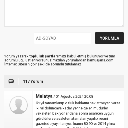
Yorum yazarak
topluluk şartlarımızı
kabul etmiş bulunuyor ve tüm
sorumluluğu üstleniyorsunuz. Yazılan yorumlardan kamuajans.com
İnternet Sitesi hiçbir şekilde sorumlu tutulamaz
117 Yorum
Malatya
/ 01 Ağustos 2024 20:08
İki yıl tamamlanıp özlük haklarını hak etmeyen varsa
iki yıl doluncaya kadar yerine gelen müdürler
vekaleten bakıyorlar daha sonra asaleten uygun
görülürlerse asaleten atamaları yapılıp resmi
gazetede yayınlanıyor. İnanın 80,90 ve 2014 yılına