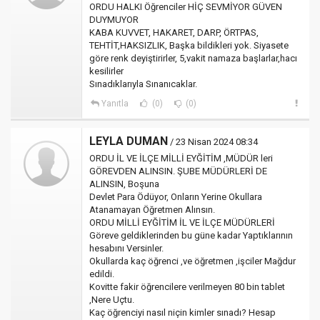
ORDU HALKI Öğrenciler HİÇ SEVMİYOR GÜVEN
DUYMUYOR
KABA KUVVET, HAKARET, DARP, ÖRTPAS,
TEHTİT,HAKSIZLIK, Başka bildikleri yok. Siyasete
göre renk deyiştirirler, 5,vakit namaza başlarlar,hacı
kesilirler
Sınadıklarıyla Sınanıcaklar.
Yanıtla
(0)
(0)
LEYLA DUMAN
/ 23 Nisan 2024 08:34
ORDU İL VE İLÇE MİLLİ EYĞİTİM ,MÜDÜR leri
GÖREVDEN ALINSIN. ŞUBE MÜDÜRLERİ DE
ALINSIN, Boşuna
Devlet Para Ödüyor, Onların Yerine Okullara
Atanamayan Öğretmen Alınsın.
ORDU MİLLİ EYĞİTİM İL VE İLÇE MÜDÜRLERİ
Göreve geldiklerinden bu güne kadar Yaptıklarının
hesabını Versinler.
Okullarda kaç öğrenci ,ve öğretmen ,işciler Mağdur
edildi.
Kovitte fakir öğrencilere verilmeyen 80 bin tablet
,Nere Uçtu.
Kaç öğrenciyi nasıl niçin kimler sınadı? Hesap