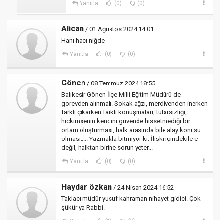
Yanıtla
(0)
(0)
Alican
/ 01 Ağustos 2024 14:01
Hanı hacı niğde
Yanıtla
(0)
(0)
Gönen
/ 08 Temmuz 2024 18:55
Balıkesir Gönen İlçe Milli Eğitim Müdürü de
gorevden alınmalı. Sokak ağzı, merdivenden inerken
farklı çıkarken farklı konuşmaları, tutarsızlığı,
hickimsenin kendini güvende hissetmediği bir
ortam oluşturması, halk arasinda bile alay konusu
olması..... Yazmakla bitmiyor ki. İlişki içindekilere
değil, halktan birine sorun yeter...
Yanıtla
(0)
(0)
Haydar özkan
/ 24 Nisan 2024 16:52
Taklacı müdür yusuf kahraman nihayet gidici. Çok
şükür ya Rabbi.