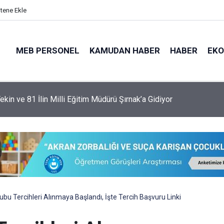
itene Ekle
MEB PERSONEL
KAMUDAN HABER
HABER
EK
ekin ve 81 İlin Milli Eğitim Müdürü Şırnak’a Gidiyor
Grubu Tercihleri Alınmaya Başlandı, İşte Tercih Başvuru Linki