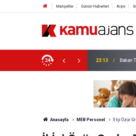
Manşetler
Günün Haberleri
Arşiv
S
Öğretim Üyesi Alacak: İşte Bölüm Bölüm Tüm
24
23:13
Bakan T
Anasayfa
MEB Personel
İl İçi Özür 