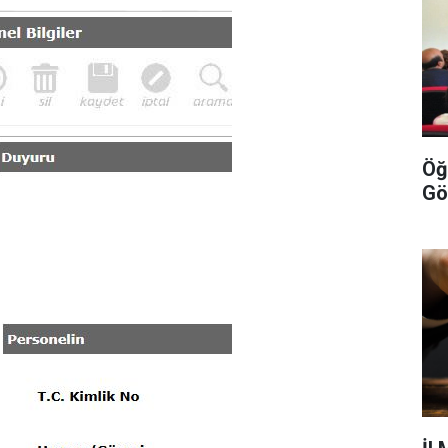
Öğ
Gö