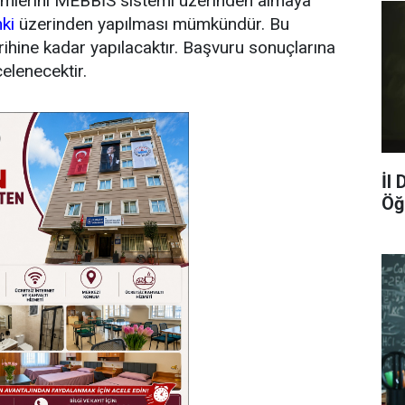
şlemlerini MEBBİS sistemi üzerinden almaya
nki
üzerinden yapılması mümkündür. Bu
ihine kadar yapılacaktır. Başvuru sonuçlarına
elenecektir.
İl
Öğ