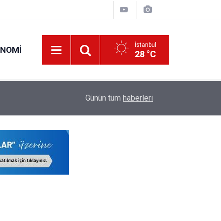
İstanbul
ONOMI
28 °C
22:17
LGS'de İstanbul'un Şampiyon Okulları Belli Oldu!
Günün tüm
haberleri