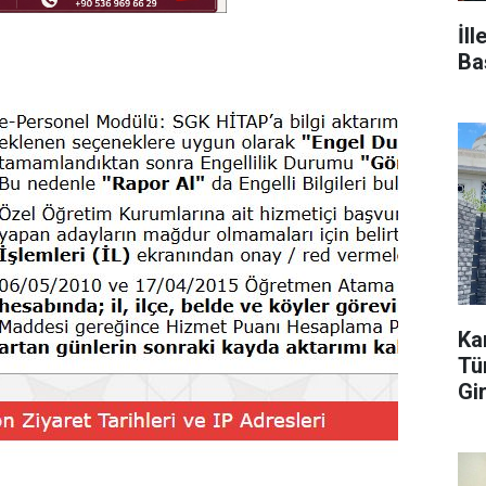
İl
Ba
Ka
Tür
Gi