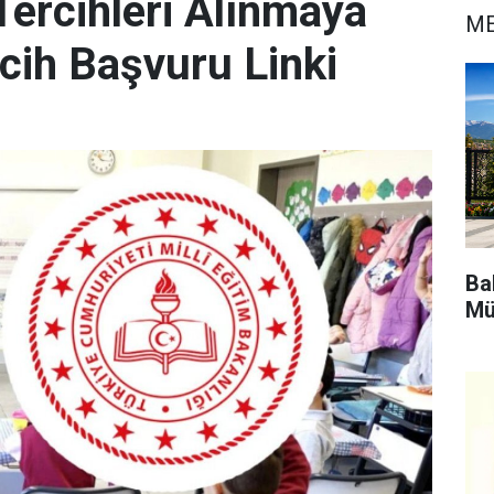
 Tercihleri Alınmaya
ME
rcih Başvuru Linki
Bak
Mü