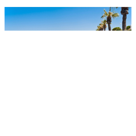
Devletten Plaj İşgallerine Müdahale!