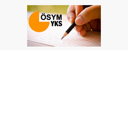
Millî Eğitim Bakanı Yusuf Tekin, YKS sisteminin
değişmeyeceğini açıkladı. Yeni müfredatla soruların
yenileneceğini belirten Tekin, adaylara MEBİ, EBA
ve DİLİM platformlarını tavsiye etti.
Bakan Tekin'den YKS