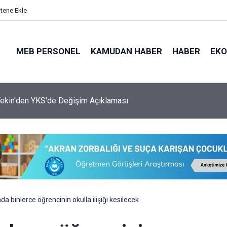
itene Ekle
MEB PERSONEL
KAMUDAN HABER
HABER
EK
ularına Güncelleme Geliyor
da binlerce öğrencinin okulla ilişiği kesilecek