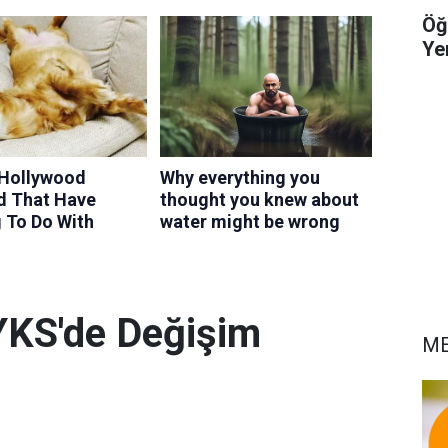
Öğ
Yer
YKS'de Değişim
ME