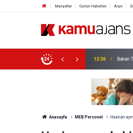
Manşetler
Günün Haberleri
Arşiv
S
m Açıklaması
24
22:55
YKS Sor
Anasayfa
MEB Personel
Haziran ayın