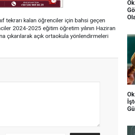
Ok
Gö
Ol
ınıf tekrarı kalan öğrenciler için bahsi geçen
iler 2024-2025 eğitim öğretim yılının Haziran
ına çıkarılarak açık ortaokula yönlendirmeleri
Ok
İş
Gü