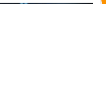
YK
İl 
Bu
 YKS sisteminde değişiklik yapılmayacağını