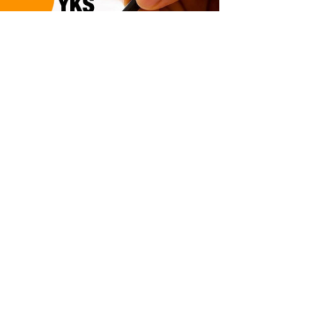
S Sorularına Güncelleme Geliyor
Emri Ataması Kaç Yıldır Yapılıyor,
 Sene Yapılacak Mı?