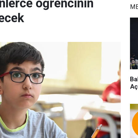
nlerce öğrencinin
ME
lecek
Ba
Aç