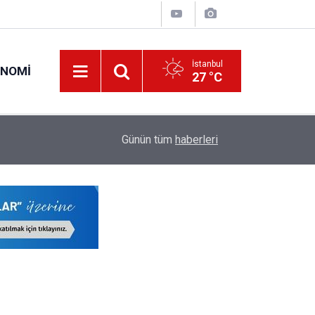
İstanbul
ONOMI
27 °C
20:25
İl Emri Ataması Kaç Yıldır Yapılıyor, Bu Sene Yap
Günün tüm
haberleri