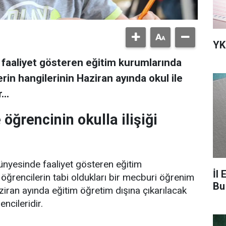
YK
e faaliyet gösteren eğitim kurumlarında
in hangilerinin Haziran ayında okul ile
ar…
öğrencinin okulla ilişiği
 bünyesinde faaliyet gösteren eğitim
İl 
ğrencilerin tabi oldukları bir mecburi öğrenim
Bu
iran ayında eğitim öğretim dışına çıkarılacak
ncileridir.