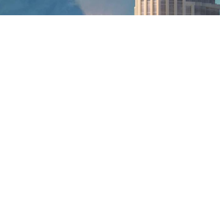
Türkiye İş Bankası’nda üst düzey görev değişimi
gündemde! Genel Müdür Hakan Aran’ın Şişecam
Yönetim Kurulu Başkanlığı’na geçmesi, yerine
Hasan Cahit Çınar’ın atanması bekleniyor.
Türkiye’nin en büyük özel bankalarından Türkiye İş
Bankası’nın üst yönetiminde önemli bir bayrak
değişimi yaşanıyor. Nisan 2021’den bu yana İş Bankası
Genel Müdürlüğü görevini yürüten
Hakan Aran
'ın
görevinden ayrılmaya hazırlandığı bildirildi.
Edinilen bilgilere göre, Aran’dan boşalacak genel
müdürlük koltuğuna bankanın deneyimli isimlerinden
Genel Müdür Yardımcısı
Hasan Cahit Çınar
’ın