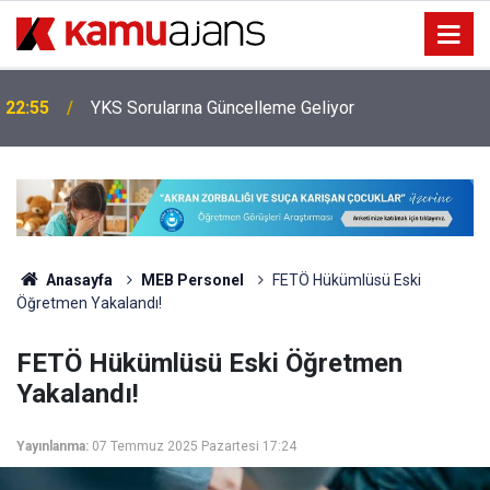
İl Emri Ataması Kaç Yıldır Yapılıyor, Bu Sene
20:25
Yapılacak Mı?
Anasayfa
MEB Personel
FETÖ Hükümlüsü Eski
Öğretmen Yakalandı!
FETÖ Hükümlüsü Eski Öğretmen
Yakalandı!
Yayınlanma:
07 Temmuz 2025 Pazartesi 17:24