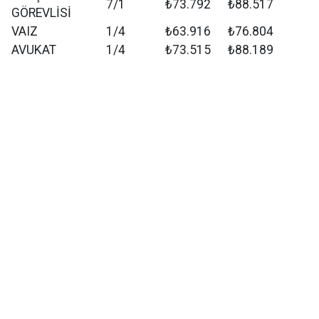
7/1
₺73.792
₺88.517
GÖREVLİSİ
VAIZ
1/4
₺63.916
₺76.804
AVUKAT
1/4
₺73.515
₺88.189