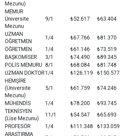
Mezunu)
MEMUR
Üniversite
9/1
₺52.617
₺63.404
Mezunu
UZMAN
1/4
₺67.766
₺81.370
ÖĞRETMEN
ÖĞRETMEN
1/4
₺61.146
₺73.519
BAŞKOMİSER
3/1
₺74.490
₺89.345
POLİS MEMURU
8/1
₺68.084
₺81.748
UZMAN DOKTOR
1/4
₺126.119
₺150.577
HEMŞİRE
(Üniversite
5/1
₺61.759
₺74.246
Mezunu)
MÜHENDİS
1/4
₺78.200
₺93.745
TEKNİSYEN
11/1
₺54.547
₺65.693
(Lise Mezunu)
PROFESÖR
1/4
₺111.348
₺133.059
ARAŞTIRMA