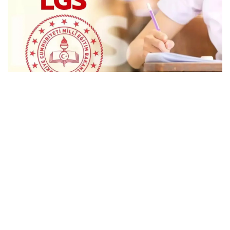
LGS'de İstanbul'un Şampiyon Okulları Belli
Oldu!