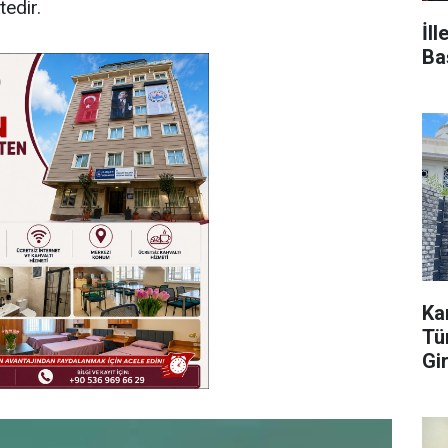
tedir.
İl
Ba
Ka
Tür
Gi