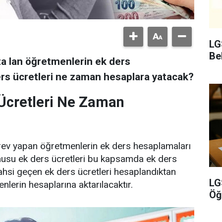
LG
Bel
a lan öğretmenlerin ek ders
ers ücretleri ne zaman hesaplara yatacak?
Ücretleri Ne Zaman
örev yapan öğretmenlerin ek ders hesaplamaları
konusu ek ders ücretleri bu kapsamda ek ders
hsi geçen ek ders ücretleri hesaplandıktan
LG
erin hesaplarına aktarılacaktır.
Öğ