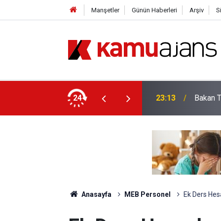
Manşetler
Günün Haberleri
Arşiv
S
Öğretim Üyesi Alacak: İşte Bölüm Bölüm Tüm
24
23:13
Bakan T
Anasayfa
MEB Personel
Ek Ders Hes