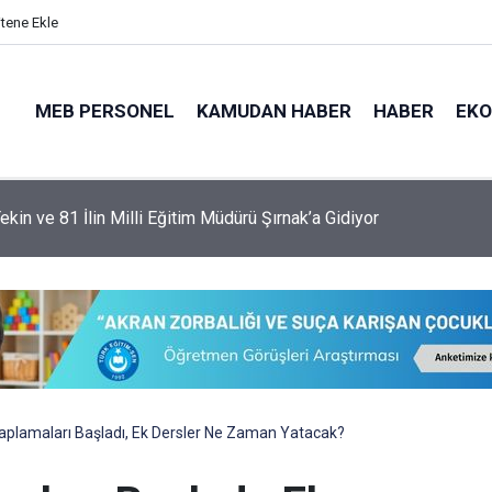
itene Ekle
MEB PERSONEL
KAMUDAN HABER
HABER
EK
ekin ve 81 İlin Milli Eğitim Müdürü Şırnak’a Gidiyor
aplamaları Başladı, Ek Dersler Ne Zaman Yatacak?