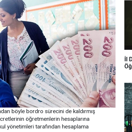
İl
Öğ
bundan böyle bordro sürecini de kaldırmış
cretlerinin öğretmenlerin hesaplarına
okul yönetimleri tarafından hesaplama