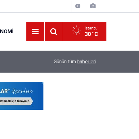
İstanbul
ONOMI
30 °C
22:17
LGS'de İstanbul'un Şampiyon Okulları Belli Oldu!
Günün tüm
haberleri