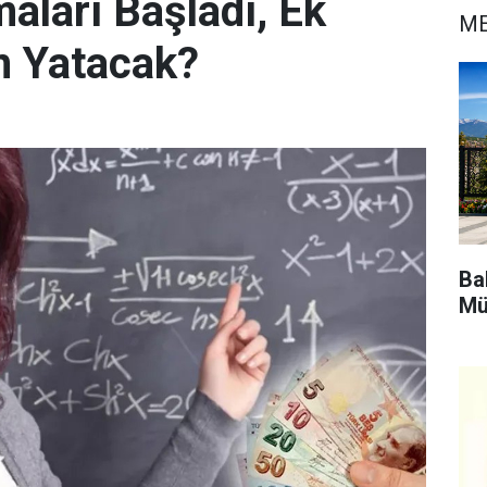
aları Başladı, Ek
ME
n Yatacak?
Bak
Mü