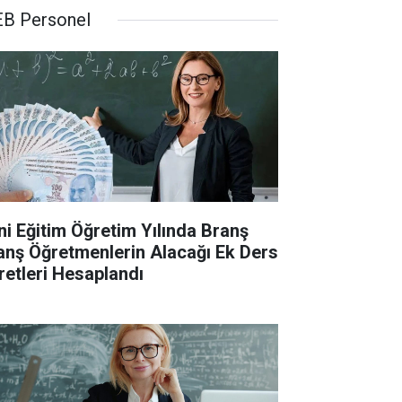
B Personel
ni Eğitim Öğretim Yılında Branş
anş Öğretmenlerin Alacağı Ek Ders
retleri Hesaplandı