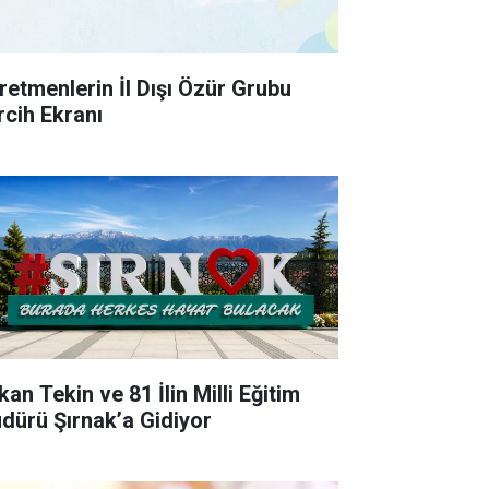
retmenlerin İl Dışı Özür Grubu
rcih Ekranı
an Tekin ve 81 İlin Milli Eğitim
dürü Şırnak’a Gidiyor