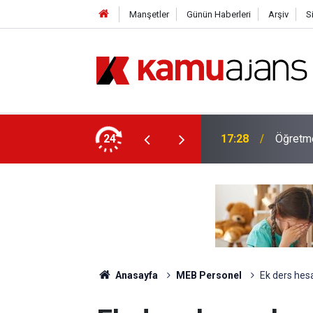
Manşetler
Günün Haberleri
Arşiv
S
nş Branş Öğretmenlerin Alacağı Ek Ders
24
17:28
Öğretmen
Anasayfa
MEB Personel
Ek ders hes