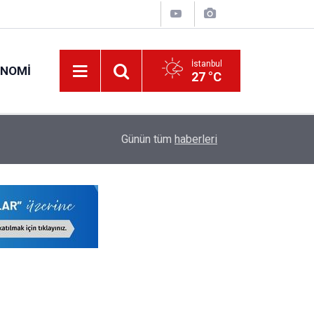
İstanbul
ONOMI
27 °C
17:13
MEB'den Ücretli Öğretmen İhtiyacını Azaltacak
Günün tüm
haberleri