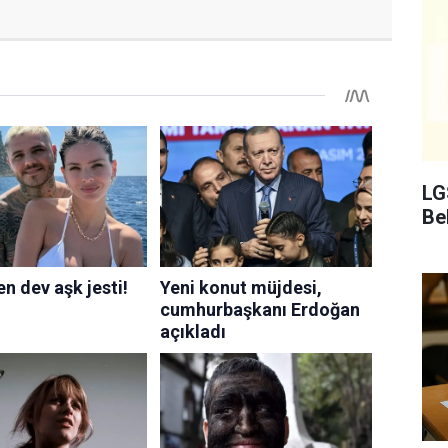
LG
Bel