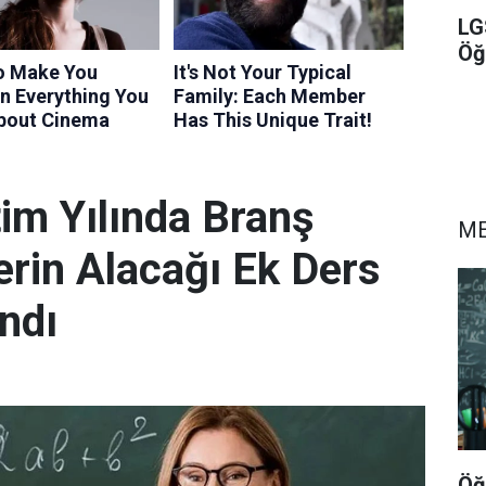
LG
Öğ
im Yılında Branş
ME
rin Alacağı Ek Ders
ndı
Öğ