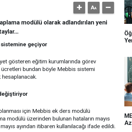
saplama modülü olarak adlandırılan yeni
ylar...
Öğ
Yer
sistemine geçiyor
liyet gösteren eğitim kurumlarında görev
 ücretleri bundan böyle Mebbis sistemi
k hesaplanacak.
eğiştiriyor
aplanması için Mebbis ek ders modülü
ME
ama modülü üzerinden bulunan hataların mayıs
Az
 mayıs ayından itibaren kullanılacağı ifade edildi.