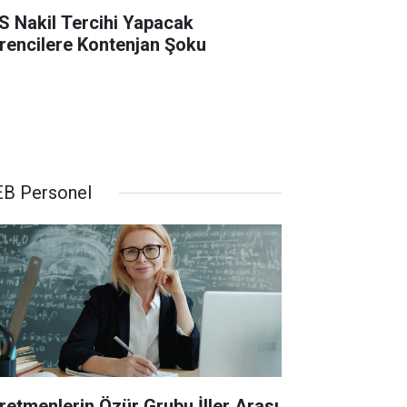
S Nakil Tercihi Yapacak
rencilere Kontenjan Şoku
B Personel
retmenlerin Özür Grubu İller Arası