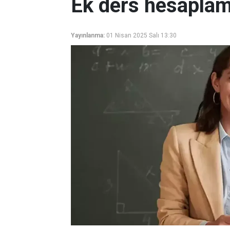
Ek ders hesaplam
Yayınlanma:
01 Nisan 2025 Salı 13:30