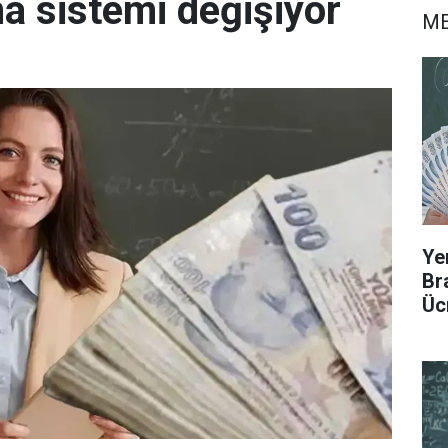
a sistemi değişiyor
ME
Ye
Br
Üc