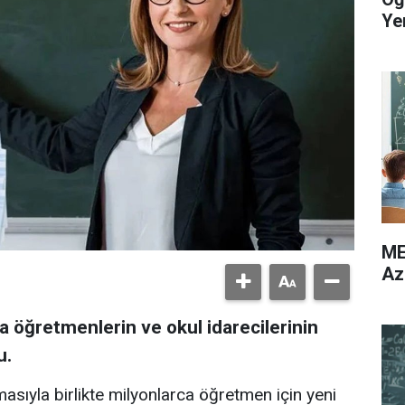
Yer
ME
Az
 öğretmenlerin ve okul idarecilerinin
u.
nmasıyla birlikte milyonlarca öğretmen için yeni