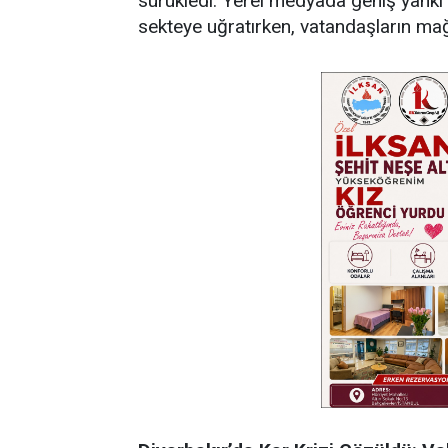
sürükledi. Yerel medyada geniş yankı 
sekteye uğratırken, vatandaşların mağd