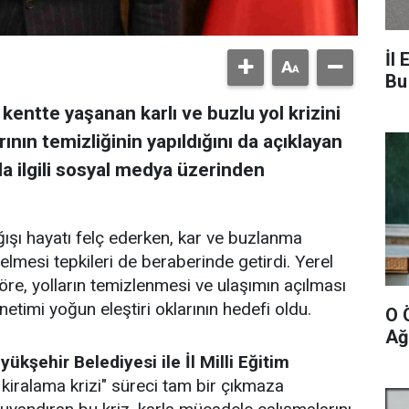
İl 
Bu
kentte yaşanan karlı ve buzlu yol krizini
ının temizliğinin yapıldığını da açıklayan
la ilgili sosyal medya üzerinden
ğışı hayatı felç ederken, kar ve buzlanma
elmesi tepkileri de beraberinde getirdi. Yerel
re, yolların temizlenmesi ve ulaşımın açılması
timi yoğun eleştiri oklarının hedefi oldu.
O 
Ağ
yükşehir Belediyesi ile İl Milli Eğitim
iralama krizi" süreci tam bir çıkmaza