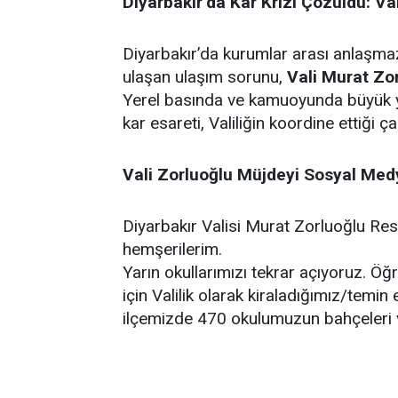
Diyarbakır’da Kar Krizi Çözüldü: V
Diyarbakır’da kurumlar arası anlaşmazl
ulaşan ulaşım sorunu,
Vali Murat Zo
Yerel basında ve kamuoyunda büyük ya
kar esareti, Valiliğin koordine ettiği ç
Vali Zorluoğlu Müjdeyi Sosyal Med
Diyarbakır Valisi Murat Zorluoğlu Res
hemşerilerim.
Yarın okullarımızı tekrar açıyoruz. Ö
için Valilik olarak kiraladığımız/temin
ilçemizde 470 okulumuzun bahçeleri ve