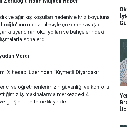
ali Zorluoğlu’ndan Müjdeli Haber
Ok
İş
ık ve ağır kış koşulları nedeniyle kriz boyutuna
Gü
rluoğlu
’nun müdahalesiyle çözüme kavuştu.
nkı uyandıran okul yolları ve bahçelerindeki
alışmalarla sona erdi.
yadan Verdi
mi X hesabı üzerinden “Kıymetli Diyarbakırlı
ğrenci ve öğretmenlerimizin güvenliği ve konforu
 ettiğimiz iş makinalarıyla merkezdeki 4
Ye
 girişlerinde temizlik yaptık.
Br
Üc