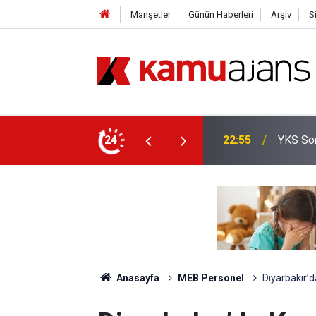
Manşetler
Günün Haberleri
Arşiv
S
yor
24
20:25
İl Emri
Anasayfa
MEB Personel
Diyarbakır’d