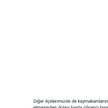
Diğer ilçelerimizde de kaymakamları
etmesinden dolayı başta öğrenci taşı