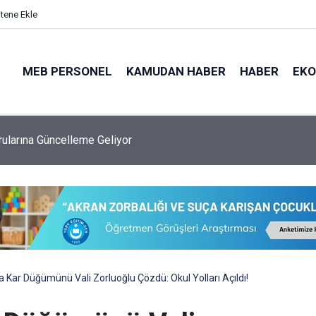
itene Ekle
MEB PERSONEL
KAMUDAN HABER
HABER
EK
 Ataması Kaç Yıldır Yapılıyor, Bu Sene Yapılacak Mı?
a Kar Düğümünü Vali Zorluoğlu Çözdü: Okul Yolları Açıldı!