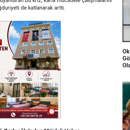
uyandıran bu kriz, karla mücadele çalışmalarını
uriyeti de katlanarak arttı.
Ok
Gö
Ol