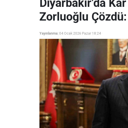
Diyarbakır’da Ka
Zorluoğlu Çözdü: 
Yayınlanma:
04 Ocak 2026 Pazar 18:24