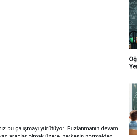
Öğ
Yer
mız bu çalışmayı yürütüyor. Buzlanmanın devam
yan araçlar olmak üzere, herkesin normalden