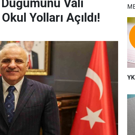
r Düğümünü Vali
ME
Okul Yolları Açıldı!
YK