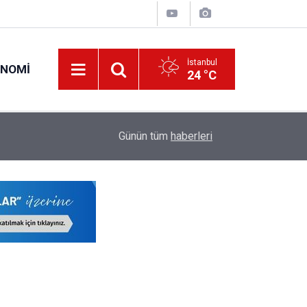
İstanbul
ONOMI
24 °C
19:34
O Öğretmenlerin Yaz Tatili 17 Ağustos'ta Sona 
Günün tüm
haberleri