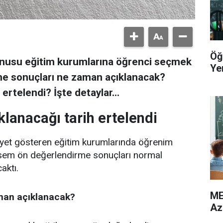
Öğ
konusu eğitim kurumlarına öğrenci seçmek
Yer
me sonuçları ne zaman açıklanacak?
ertelendi? İşte detaylar…
klanacağı tarih ertelendi
liyet gösteren eğitim kurumlarında öğrenim
ilsem ön değerlendirme sonuçları normal
aktı.
ME
man açıklanacak?
Az