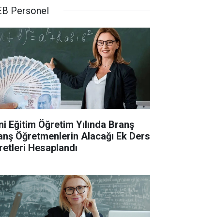
B Personel
ni Eğitim Öğretim Yılında Branş
anş Öğretmenlerin Alacağı Ek Ders
retleri Hesaplandı