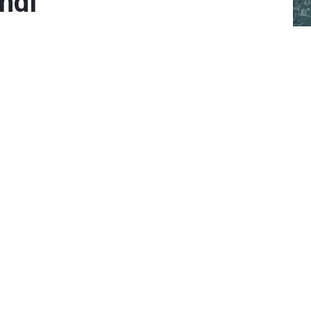
ndı
Öğ
Yer
ME