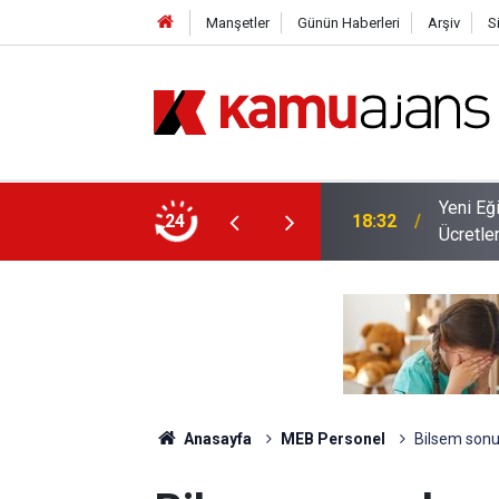
Manşetler
Günün Haberleri
Arşiv
S
nş Branş Öğretmenlerin Alacağı Ek Ders
24
17:28
Öğretmen
Anasayfa
MEB Personel
Bilsem sonuç