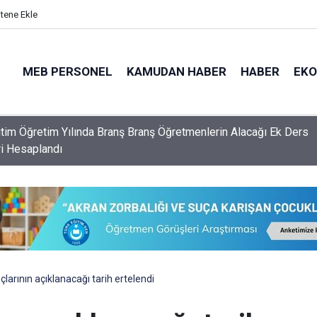
itene Ekle
MEB PERSONEL
KAMUDAN HABER
HABER
EK
lerin Özür Grubu İller Arası Yer Değişikliği Tercih Ekranı Açıldı
larının açıklanacağı tarih ertelendi