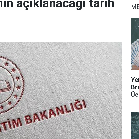
ın açıklanacağı tarih
ME
Ye
Br
Üc