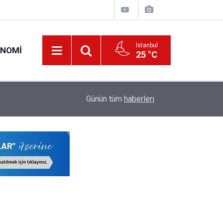
İstanbul
ONOMI
25 °C
17:13
MEB'den Ücretli Öğretmen İhtiyacını Azaltacak
Günün tüm
haberleri