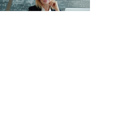
retmenlerin Özür Grubu İller Arası
 Değişikliği Tercih Ekranı Açıldı
B'den Ücretli Öğretmen İhtiyacını