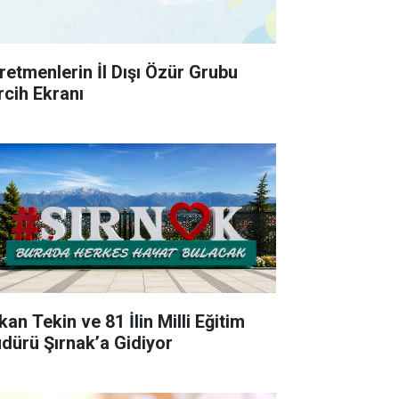
retmenlerin İl Dışı Özür Grubu
rcih Ekranı
an Tekin ve 81 İlin Milli Eğitim
dürü Şırnak’a Gidiyor