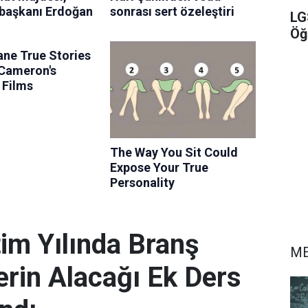
LG
Öğ
im Yılında Branş
ME
rin Alacağı Ek Ders