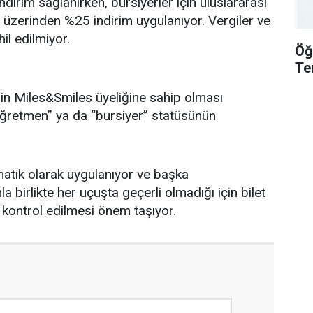
ndirim sağlanırken, bursiyerler için uluslararası
 üzerinden %25 indirim uygulanıyor. Vergiler ve
il edilmiyor.
Öğ
Te
n Miles&Smiles üyeliğine sahip olması
öğretmen” ya da “bursiyer” statüsünün
matik olarak uygulanıyor ve başka
a birlikte her uçuşta geçerli olmadığı için bilet
 kontrol edilmesi önem taşıyor.