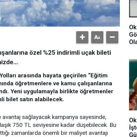
Ok
Gö
Ol
anlarına özel %25 indirimli uçak bileti
izde...
 Yolları arasında hayata geçirilen “Eğitim
mında öğretmenlere ve kamu çalışanlarına
ındı. Yeni uygulamayla birlikte öğretmenler
mli bilet satın alabilecek.
e avantaj sağlayacak kampanya sayesinde,
Ok
aklaşık 750 TL seviyesine kadar düşebilecek. Bu
İş
tığı zamanlarda önemli bir maliyet avantajı
Gü