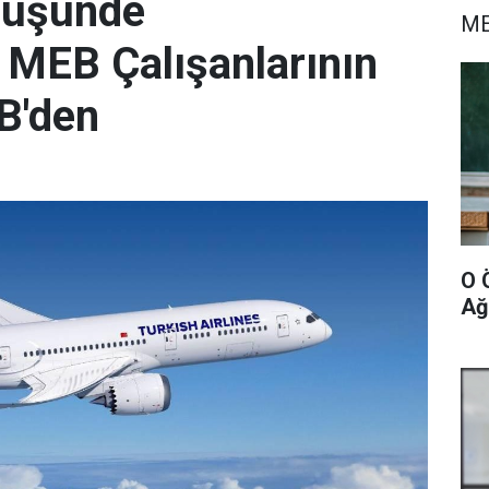
nüşünde
ME
 MEB Çalışanlarının
B'den
O 
Ağ