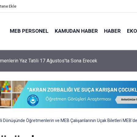
itene Ekle
MEB PERSONEL
KAMUDAN HABER
HABER
EK
ası'nda Genel Müdür Değişimi!
li Dönüşünde Öğretmenlerin ve MEB Çalışanlarının Uçak Biletleri MEB'd