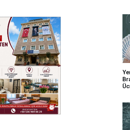
Ye
Br
Üc