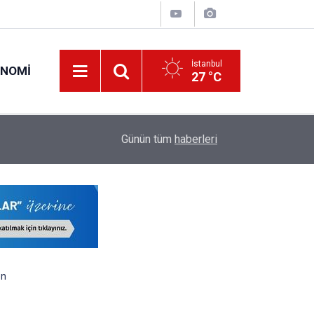
İstanbul
ONOMI
27 °C
18:04
Okullara Görevlendirilecek Güvenlik Görevlileri 
Günün tüm
haberleri
en