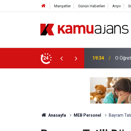
Manşetler
Günün Haberleri
Arşiv
S
ğustos'ta Sona Erecek
24
18:34
İş Bank
Anasayfa
MEB Personel
Bayram Tati