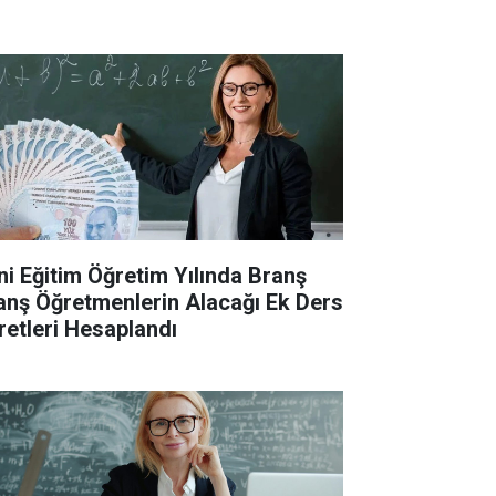
ni Eğitim Öğretim Yılında Branş
anş Öğretmenlerin Alacağı Ek Ders
retleri Hesaplandı