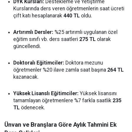
DYK Kursları:
Destekleme ve Yetiştirme
Kurslarında ders veren öğretmenlerin saat ücreti
çift katı hesaplanarak
440 TL
oldu.
Artırımlı Dersler:
%25 artırımlı uygulanan özel
eğitim sınıfı vb. ders saatleri
275 TL
olarak
güncellendi.
Doktoralı Eğitimciler:
Doktora mezunu
öğretmenler %20 ilave zamla saat başına
264 TL
kazanacak.
Yüksek Lisanslı Eğitimciler:
Yüksek lisansını
tamamlayan öğretmenlere %7 farkla saatlik
235
TL
ödenecek.
Ünvan ve Branşlara Göre Aylık Tahmini Ek