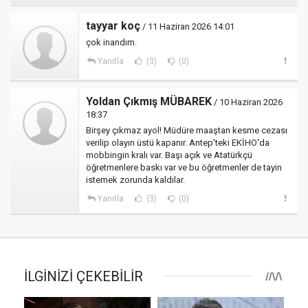
tayyar koç
/ 11 Haziran 2026 14:01
çok inandım.
Yanıtla
(3)
(0)
Yoldan Çıkmış MÜBAREK
/ 10 Haziran 2026
18:37
Birşey çıkmaz ayol! Müdüre maaştan kesme cezası
verilip olayın üstü kapanır. Antep'teki EKİHO'da
mobbingin kralı var. Başı açık ve Atatürkçü
öğretmenlere baskı var ve bu öğretmenler de tayin
istemek zorunda kaldılar.
Yanıtla
(3)
(0)