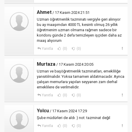
Ahmet
/ 17 Kasım 2024 21:51
Uzman öğretmenlik tazminatı vergiyle geri alınıyor
bu ay maaşımdan 4000 TL kesinti olmuş 26 yıllık
öğretmenim uzman olmama rağmen sadece bir
koridoru günde 2 defa temizleyen işçiden daha az
maaş alıyorum
Yanıtla
(0)
(0)
Murtaza
/ 17 Kasım 2024 20:05
Uzman ve başöğretmenlik tazminatları, emekliliğe
yansıtılmalıdır. Yoksa tamamen aldatmacadır. Ayrıca
çalışan memurlara yapılan seyyanen zam derhal
emeklilere de verilmelidir.
Yanıtla
(0)
(0)
Yolcu
/ 17 Kasım 2024 17:29
Şube müdürleri de aldı :) not: tazminat değil
Yanıtla
(0)
(0)