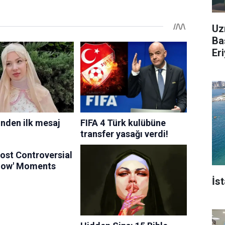
Uz
Ba
Er
İs