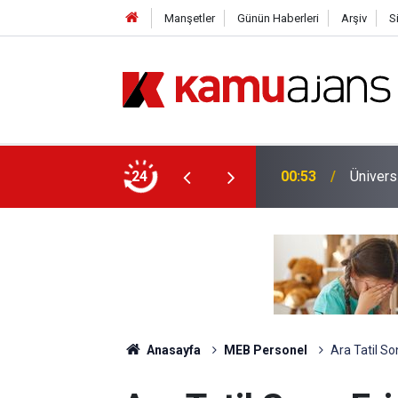
Manşetler
Günün Haberleri
Arşiv
S
yet İçin Ek Sınav Müjdesi
24
00:11
Emniyet
Anasayfa
MEB Personel
Ara Tatil S