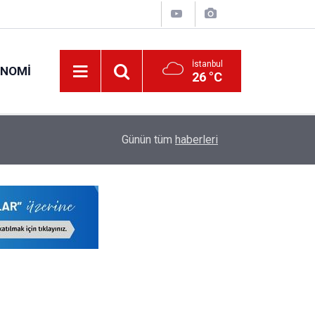
İstanbul
ONOMI
26 °C
23:09
MEB Öğretmenlere İl Emri Atama Hakkı Vermek
Günün tüm
haberleri