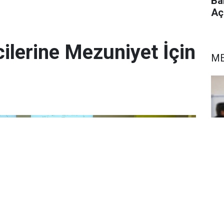
Ba
Aç
ilerine Mezuniyet İçin
ME
ME
Ha