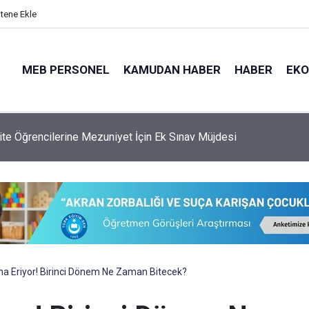
itene Ekle
MEB PERSONEL
KAMUDAN HABER
HABER
EK
 Genel Müdürlüğü'ne 6.250 Kişilik Yeni Kadro
ona Eriyor! Birinci Dönem Ne Zaman Bitecek?