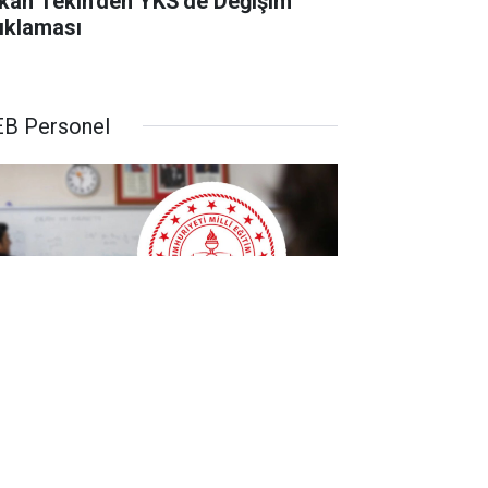
kan Tekin'den YKS'de Değişim
ıklaması
B Personel
B Öğretmenlere İl Emri Atama
kkı Vermek Zorunda Mı?