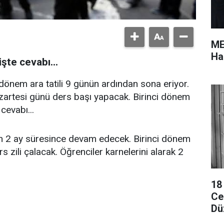
ME
Ha
şte cevabı...
 dönem ara tatili 9 günün ardından sona eriyor.
artesi günü ders başı yapacak. Birinci dönem
cevabı...
den 2 ay süresince devam edecek. Birinci dönem
zili çalacak. Öğrenciler karnelerini alarak 2
18
Cez
Dü