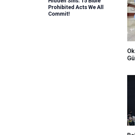
Ok
Gü