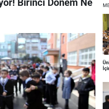
iyor! Birinci Dönem Ne
ME
Ün
İç