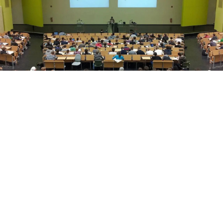
Yükseköğretim Kanunu düzenlemesiyle azami
süresini dolduran son sınıf öğrencilerine iki ek
sınav hakkı verildi. Süreç, başvuru ve merak edilen
tüm detaylar haberimizde.
Üniversitelerde Azami Süre ve Ek Sınav Haklarında
Yeni Dönem: Son Sınıf Öğrencilerine Hayati Fırsat!