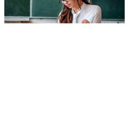
O Öğretmenlerin Yaz Tatili 17 Ağustos'ta
Sona Erecek