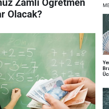
uz Zamlı Öğretmen
ME
r Olacak?
Ye
Br
Üc