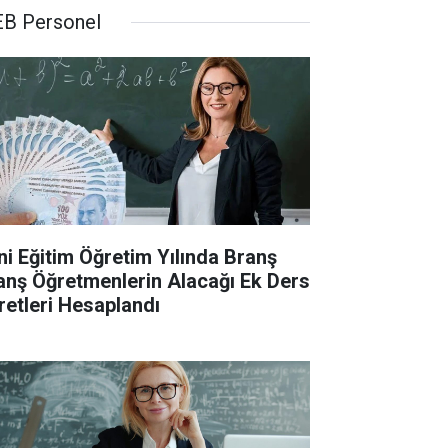
B Personel
ni Eğitim Öğretim Yılında Branş
anş Öğretmenlerin Alacağı Ek Ders
retleri Hesaplandı