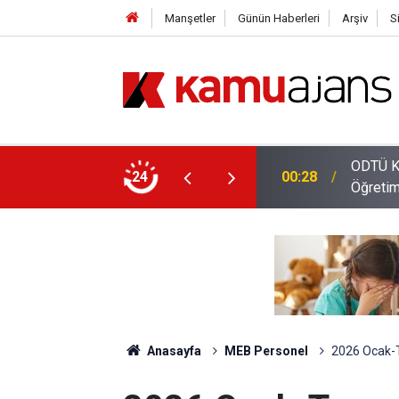
Manşetler
Günün Haberleri
Arşiv
S
ODTÜ Ka
ıyla 204 Adet Sağlık Personeli Alımı Yapacak
24
00:28
Öğretim
Anasayfa
MEB Personel
2026 Ocak-