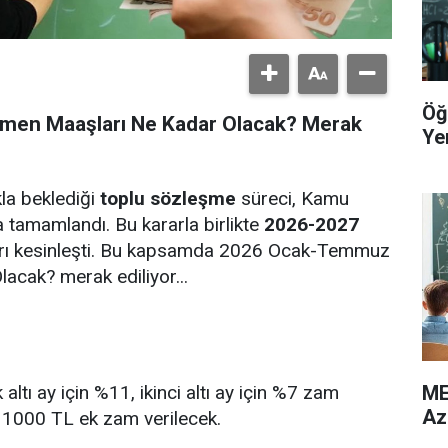
Öğ
en Maaşları Ne Kadar Olacak? Merak
Yer
la beklediği
toplu sözleşme
süreci, Kamu
a tamamlandı. Bu kararla birlikte
2026-2027
rı kesinleşti. Bu kapsamda 2026 Ocak-Temmuz
cak? merak ediliyor...
ME
ltı ay için %11, ikinci altı ay için %7 zam
Az
da 1000 TL ek zam verilecek.