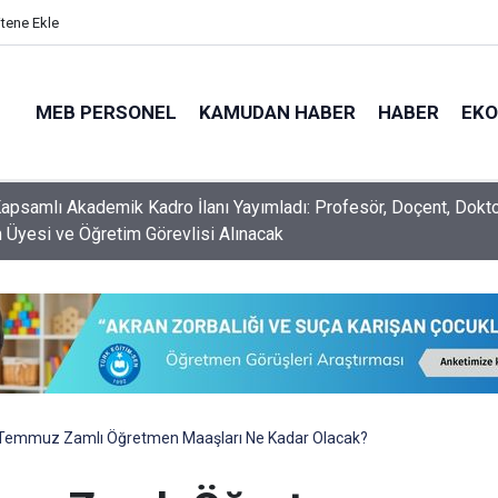
itene Ekle
MEB PERSONEL
KAMUDAN HABER
HABER
EK
psamlı Akademik Kadro İlanı Yayımladı: Profesör, Doçent, Dokt
 Üyesi ve Öğretim Görevlisi Alınacak
Temmuz Zamlı Öğretmen Maaşları Ne Kadar Olacak?