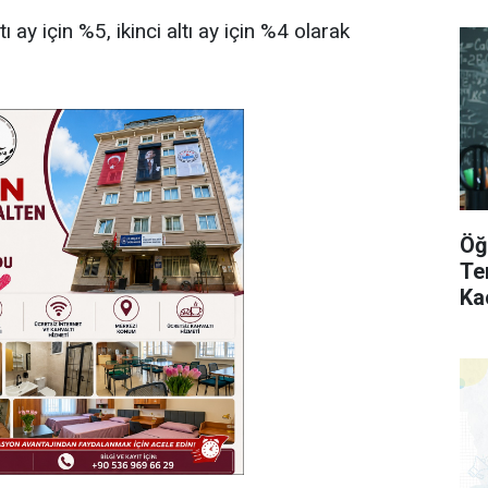
ı ay için %5, ikinci altı ay için %4 olarak
Öğ
Te
Ka