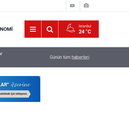
İstanbul
ONOMI
24 °C
or
Yeni Eğitim Öğretim Yılında Branş Branş Öğretm
18:32
Günün tüm
haberleri
Ücretleri Hesaplandı