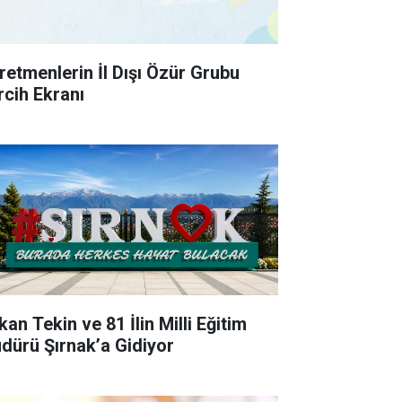
retmenlerin İl Dışı Özür Grubu
rcih Ekranı
an Tekin ve 81 İlin Milli Eğitim
dürü Şırnak’a Gidiyor