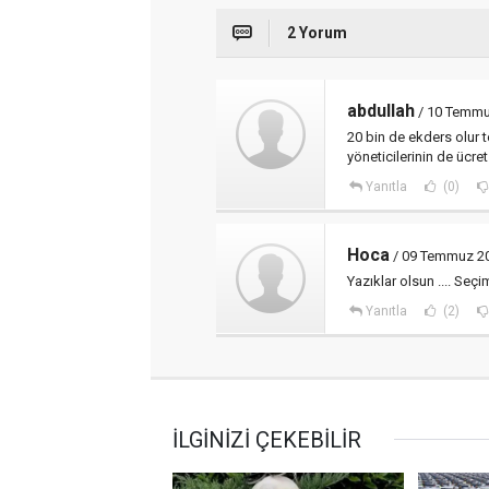
2 Yorum
abdullah
/ 10 Temmu
20 bin de ekders olur t
yöneticilerinin de ücre
Yanıtla
(0)
Hoca
/ 09 Temmuz 20
Yazıklar olsun .... Seçi
Yanıtla
(2)