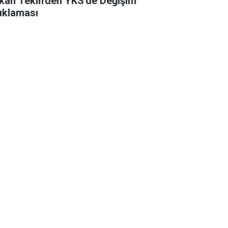
kan Tekin'den YKS'de Değişim
ıklaması