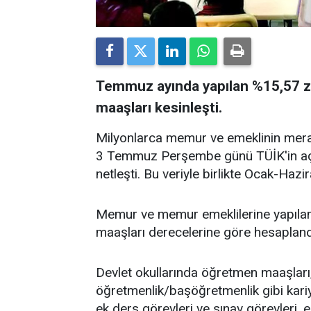
Temmuz ayında yapılan %15,57 
maaşları kesinleşti.
Milyonlarca memur ve emeklinin me
3 Temmuz Perşembe günü TÜİK'in açıkl
netleşti. Bu veriyle birlikte Ocak-Hazi
Memur ve memur emeklilerine yapıla
maaşları derecelerine göre hesapland
Devlet okullarında öğretmen maaşlar
öğretmenlik/başöğretmenlik gibi kariy
ek ders görevleri ve sınav görevleri,