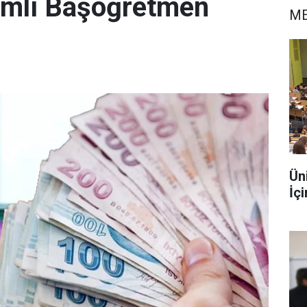
mlı Başöğretmen
ME
Ün
İç