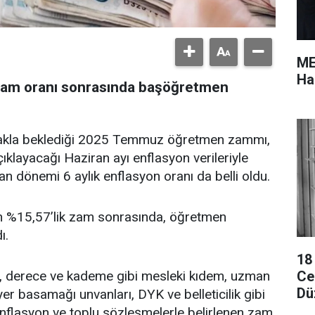
ME
Ha
zam oranı sonrasında başöğretmen
rakla beklediği 2025 Temmuz öğretmen zammı,
ayacağı Haziran ayı enflasyon verileriyle
ran dönemi 6 aylık enflasyon oranı da belli oldu.
n %15,57’lik zam sonrasında, öğretmen
ı.
18
Cez
ı, derece ve kademe gibi mesleki kıdem, uzman
Dü
er basamağı unvanları, DYK ve belleticilik gibi
 enflasyon ve toplu sözleşmelerle belirlenen zam