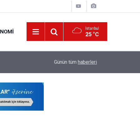
İstanbul
ONOMI
25 °C
23:09
MEB Öğretmenlere İl Emri Atama Hakkı Vermek
Günün tüm
haberleri