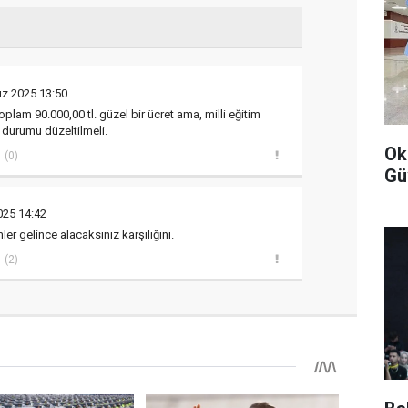
z 2025 13:50
oplam 90.000,00 tl. güzel bir ücret ama, milli eğitim
t durumu düzeltilmeli.
Ok
(0)
Gü
25 14:42
mler gelince alacaksınız karşılığını.
(2)