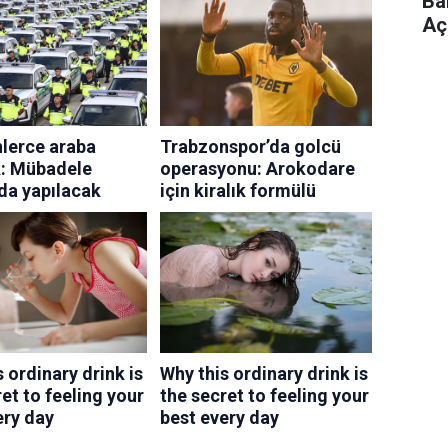
Ba
Aç