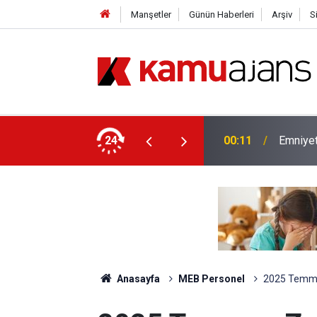
Manşetler
Günün Haberleri
Arşiv
S
yet İçin Ek Sınav Müjdesi
24
00:11
Emniyet
Anasayfa
MEB Personel
2025 Temmu