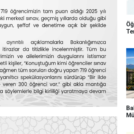
Öğ
Te
Bak
Mü