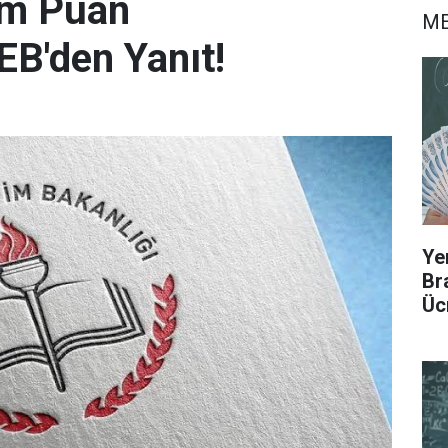
am Puan
ME
EB'den Yanıt!
Ye
Br
Üc