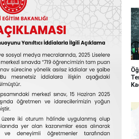
Öğ
Te
Ka