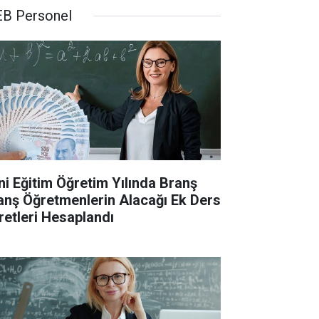
B Personel
ni Eğitim Öğretim Yılında Branş
anş Öğretmenlerin Alacağı Ek Ders
retleri Hesaplandı