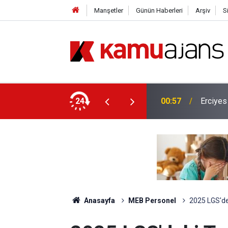
Manşetler
Günün Haberleri
Arşiv
S
lis Alımı Yapılacak!
24
00:57
Erciyes
Anasayfa
MEB Personel
2025 LGS'de