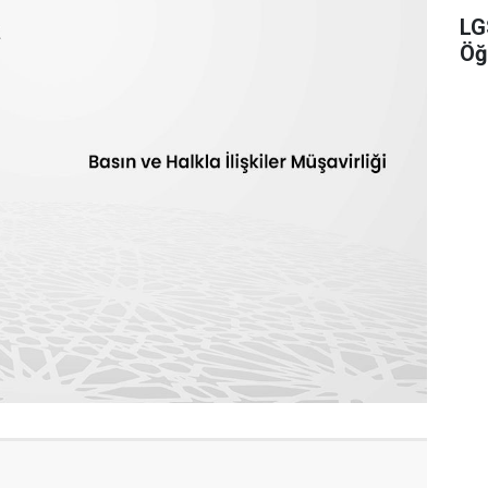
LG
Öğ