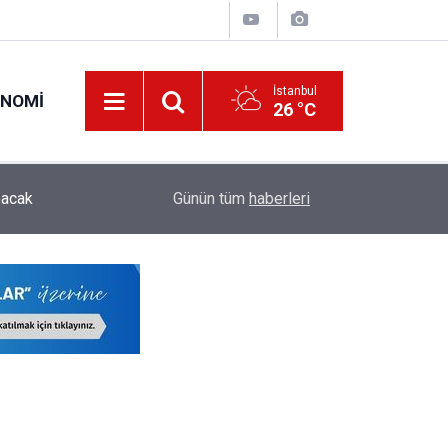
İstanbul
ONOMI
26 °C
ODTÜ Kapsamlı Akademik Kadro İlanı Yayımladı:
pacak
00:28
Günün tüm
haberleri
Öğretim Üyesi ve Öğretim Görevlisi Alınacak