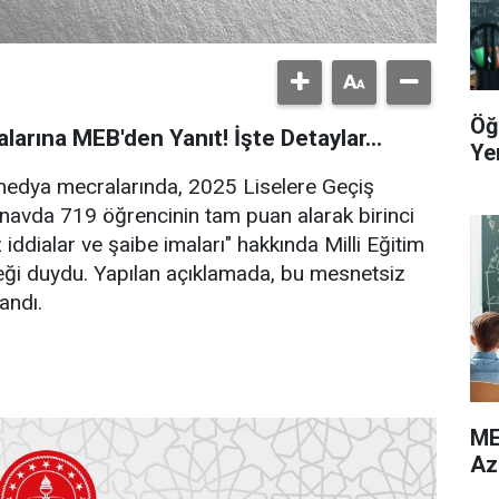
Öğ
arına MEB'den Yanıt! İşte Detaylar...
Yer
 medya mecralarında, 2025 Liselere Geçiş
navda 719 öğrencinin tam puan alarak birinci
 iddialar ve şaibe imaları" hakkında Milli Eğitim
ği duydu. Yapılan açıklamada, bu mesnetsiz
andı.
ME
Az