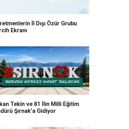
retmenlerin İl Dışı Özür Grubu
rcih Ekranı
an Tekin ve 81 İlin Milli Eğitim
dürü Şırnak’a Gidiyor