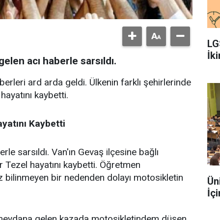
LG
İki
elen acı haberle sarsıldı.
rleri ard arda geldi. Ülkenin farklı şehirlerinde
hayatını kaybetti.
yatını
Kaybetti
rle sarsıldı. Van'ın Gevaş ilçesine bağlı
 Tezel hayatını kaybetti. Öğretmen
z bilinmeyen bir nedenden dolayı motosikletin
Ün
İç
 meydana gelen kazada motosikletindem düşen