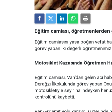
Eğitim camiası, öğretmenlerden g
Eğitim camiasını yasa boğan vefat habe
görev yapan iki değerli öğretmenimiz 
Motosiklet
Kazasında
Öğretmen
Ha
Eğitim camiası, Van'dan gelen acı habe
Derağzı İlkokulunda görev yapan Onur
motosikletiyle seyir halindeyken henü
kontrolünü kaybetti.
Van-Erdemit yolu karayolu üzerinde