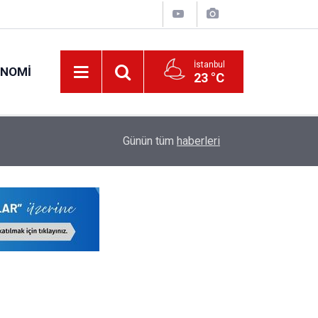
İstanbul
ONOMI
23 °C
19:45
Emekliye Seyyanen 25 Bin TL Zam Davasında Kr
Günün tüm
haberleri