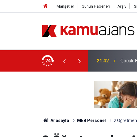
Manşetler
Günün Haberleri
Arşiv
S
ilecek Yeni Sosyal ve Ekonomik Haklar Belli
24
21:42
Çocuk K
Anasayfa
MEB Personel
2 Öğretmend