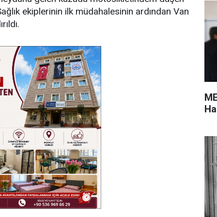
ağlık ekiplerinin ilk müdahalesinin ardından Van
ıldı.
ME
Ha