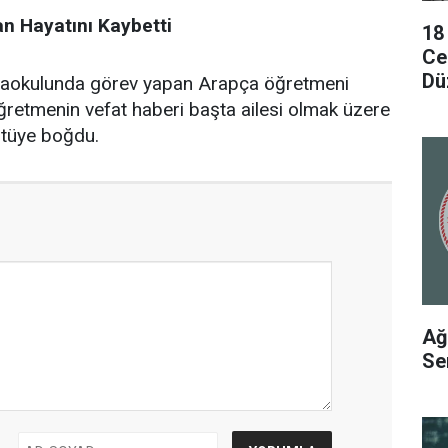
n Hayatını Kaybetti
18
Cez
Dü
rtaokulunda görev yapan Arapça öğretmeni
ğretmenin vefat haberi başta ailesi olmak üzere
üntüye boğdu.
Ağ
Se