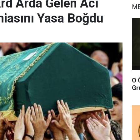
rd Arda Gelen Acı
ME
miasını Yasa Boğdu
O 
Gr