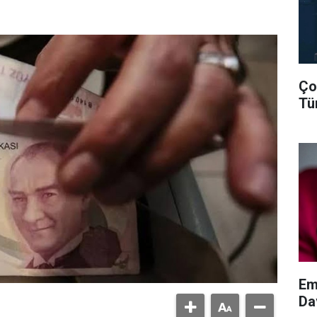
Ço
Tü
Em
Da