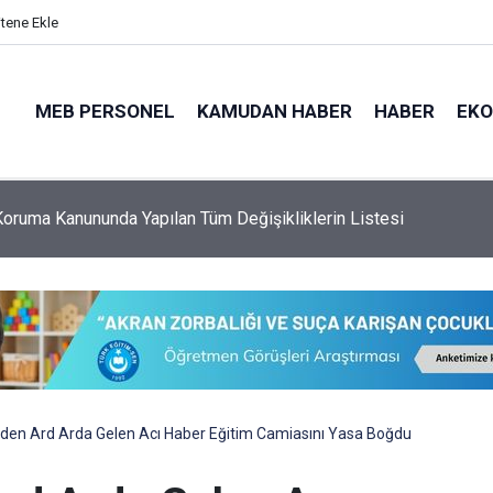
itene Ekle
MEB PERSONEL
KAMUDAN HABER
HABER
EK
oruma Kanununda Yapılan Tüm Değişikliklerin Listesi
en Ard Arda Gelen Acı Haber Eğitim Camiasını Yasa Boğdu