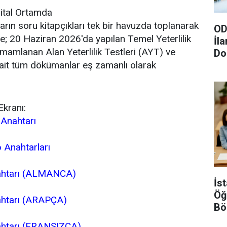
ital Ortamda
ın soru kitapçıkları tek bir havuzda toplanarak
OD
e; 20 Haziran 2026'da yapılan Temel Yeterlilik
İl
mamlanan Alan Yeterlilik Testleri (AYT) ve
Do
Gö
 ait tüm dökümanlar eş zamanlı olarak
kranı:
 Anahtarı
p Anahtarları
nahtarı (ALMANCA)
İs
Öğ
ahtarı (ARAPÇA)
Bö
Şar
nahtarı (FRANSIZCA)