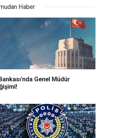
mudan Haber
 Bankası'nda Genel Müdür
ğişimi!