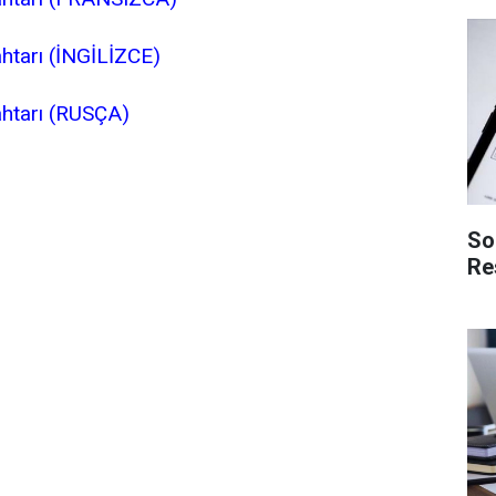
htarı (İNGİLİZCE)
ahtarı (RUSÇA)
So
Re