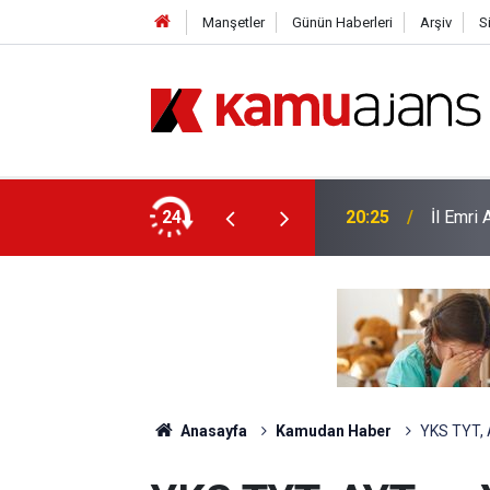
Manşetler
Günün Haberleri
Arşiv
S
yor
24
20:25
İl Emri
Anasayfa
Kamudan Haber
YKS TYT, 