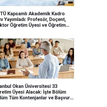
TÜ Kapsamlı Akademik Kadro
anı Yayımladı: Profesör, Doçent,
ktor Öğretim Üyesi ve Öğretim
revlisi Alınacak
tanbul Okan Üniversitesi 33
retim Üyesi Alacak: İşte Bölüm
lüm Tüm Kontenjanlar ve Başvuru
tları