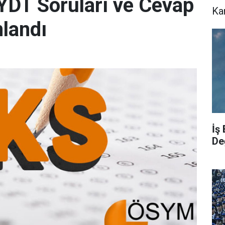
YDT Soruları ve Cevap
Ka
mlandı
İş
De