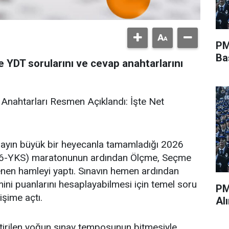
PM
Ba
YDT sorularını ve cevap anahtarlarını
Anahtarları Resmen Açıklandı: İşte Net
adayın büyük bir heyecanla tamamladığı 2026
026-YKS) maratonunun ardından Ölçme, Seçme
nen hamleyi yaptı. Sınavın hemen ardından
ni puanlarını hesaplayabilmesi için temel soru
PM
işime açtı.
Al
tirilen yoğun sınav temposunun bitmesiyle