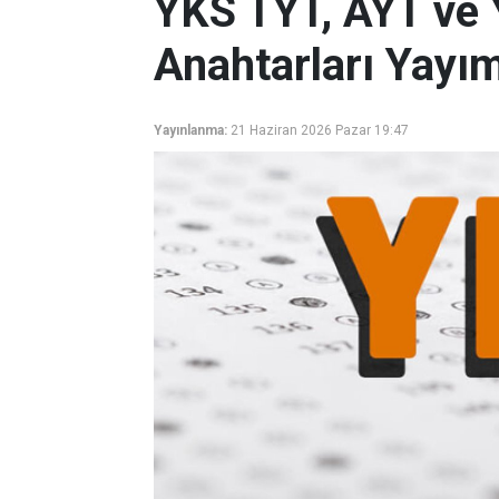
YKS TYT, AYT ve 
Anahtarları Yayı
Yayınlanma:
21 Haziran 2026 Pazar 19:47