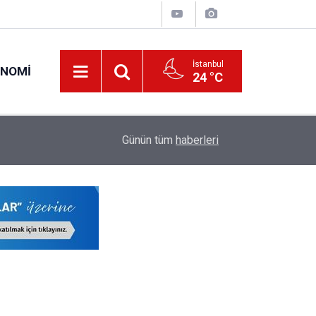
İstanbul
ONOMI
24 °C
19:34
O Öğretmenlerin Yaz Tatili 17 Ağustos'ta Sona 
Günün tüm
haberleri