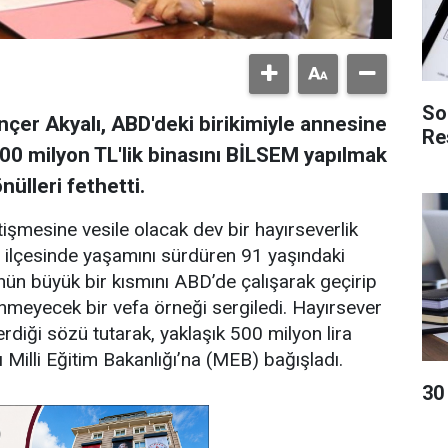
So
nçer Akyalı, ABD'deki birikimiyle annesine
Re
500 milyon TL'lik binasını BİLSEM yapılmak
ülleri fethetti.
tişmesine vesile olacak dev bir hayırseverlik
e ilçesinde yaşamını sürdüren 91 yaşındaki
ün büyük bir kısmını ABD’de çalışarak geçirip
ilinmeyecek bir vefa örneği sergiledi. Hayırsever
verdiği sözü tutarak, yaklaşık 500 milyon lira
ı Milli Eğitim Bakanlığı’na (MEB) bağışladı.
​3