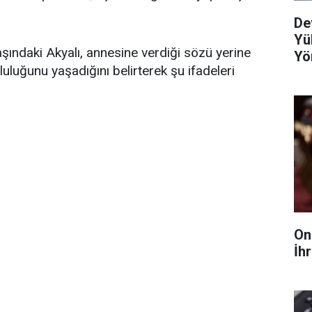
De
Yü
aşındaki Akyalı, annesine verdiği sözü yerine
Yö
uluğunu yaşadığını belirterek şu ifadeleri
On
İhr