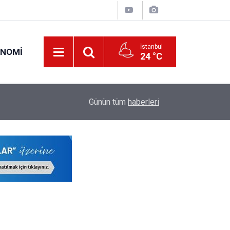
İstanbul
ONOMI
24 °C
Öğretmenlerin İller Arası Özür Grubu Tercih Ekr
16:02
Günün tüm
haberleri
Kaçta Açılacak?