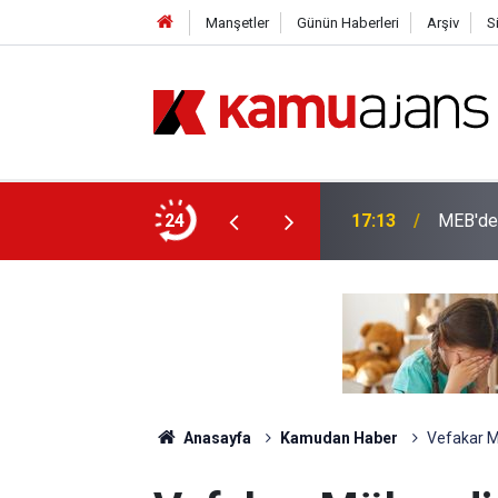
Manşetler
Günün Haberleri
Arşiv
S
ası Yer Değişikliği Tercih Ekranı Açıldı
24
17:13
MEB'den
Anasayfa
Kamudan Haber
Vefakar M