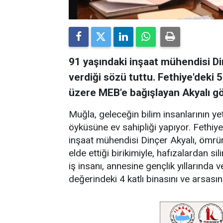
91 yaşındaki inşaat mühendisi Di
verdiği sözü tuttu. Fethiye'deki 
üzere MEB'e bağışlayan Akyalı gön
Muğla, geleceğin bilim insanlarının ye
öyküsüne ev sahipliği yapıyor. Fethiy
inşaat mühendisi Dinçer Akyalı, ömrün
elde ettiği birikimiyle, hafızalardan s
iş insanı, annesine gençlik yıllarında 
değerindeki 4 katlı binasını ve arsasın