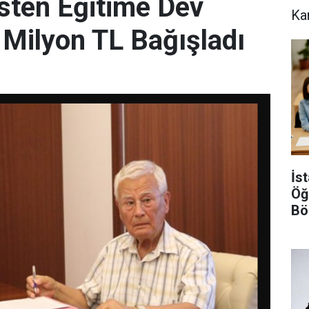
sten Eğitime Dev
Ka
 Milyon TL Bağışladı
İs
Öğ
Bö
Şar